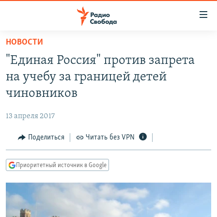
Ссылки
для
упрощенного
НОВОСТИ
ПРОГРАММЫ
доступа
"Единая Россия" против запрета
ПОДКАСТЫ
Вернуться
на учебу за границей детей
к
АВТОРСКИЕ ПРОЕКТЫ
чиновников
основному
ЦИТАТЫ СВОБОДЫ
содержанию
13 апреля 2017
Вернутся
МНЕНИЯ
к
Поделиться
Читать без VPN
КУЛЬТУРА
главной
навигации
IDEL.РЕАЛИИ
Приоритетный источник в Google
Вернутся
КАВКАЗ.РЕАЛИИ
к
СЕВЕР.РЕАЛИИ
поиску
СИБИРЬ.РЕАЛИИ