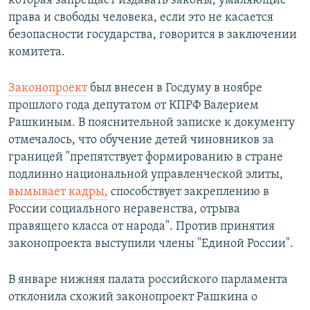
которая запрещает издавать законы, умаляющие
права и свободы человека, если это не касается
безопасности государства, говорится в заключении
комитета.
Законопроект
был внесен в Госдуму в ноябре
прошлого года депутатом от КПРФ Валерием
Рашкиным. В пояснительной записке к документу
отмечалось, что обучение детей чиновников за
границей "препятствует формированию в стране
подлинно национальной управленческой элиты,
вымывает кадры,
способствует закреплению в
России социального неравенства, отрыва
правящего класса от народа". Против принятия
законопроекта выступили члены "Единой России".
В январе нижняя палата российского парламента
отклонила схожий законопроект Рашкина о