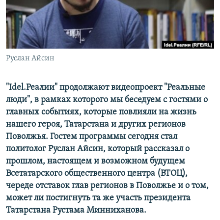
РАСПИСАНИЕ ВЕЩАНИЯ
ПОДПИШИТЕСЬ НА РАССЫЛКУ
СОЦИАЛЬНЫЕ СЕТИ
Руслан Айсин
"Idel.Реалии" продолжают видеопроект "Реальные
люди", в рамках которого мы беседуем с гостями о
главных событиях, которые повлияли на жизнь
Все сайты РСЕ/РС
нашего героя, Татарстана и других регионов
Поволжья. Гостем программы сегодня стал
политолог Руслан Айсин, который рассказал о
прошлом, настоящем и возможном будущем
Всетатарского общественного центра (ВТОЦ),
череде отставок глав регионов в Поволжье и о том,
может ли постигнуть та же участь президента
Татарстана Рустама Минниханова.