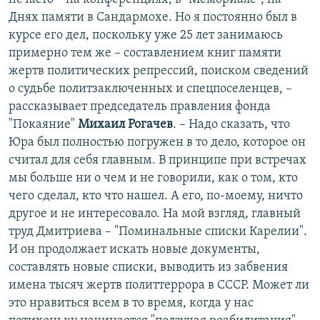
Днях памяти в Сандармохе. Но я постоянно был в
курсе его дел, поскольку уже 25 лет занимаюсь
примерно тем же – составлением книг памяти
жертв политических репрессий, поиском сведений
о судьбе политзаключенных и спецпоселенцев, –
рассказывает председатель правления фонда
"Покаяние"
Михаил Рогачев
. – Надо сказать, что
Юра был полностью погружен в то дело, которое он
считал для себя главным. В принципе при встречах
мы больше ни о чем и не говорили, как о том, кто
чего сделал, кто что нашел. А его, по-моему, ничто
другое и не интересовало. На мой взгляд, главный
труд Дмитриева – "Поминальные списки Карелии".
И он продолжает искать новые документы,
составлять новые списки, выводить из забвения
имена тысяч жертв политтеррора в СССР. Может ли
это нравиться всем в то время, когда у нас