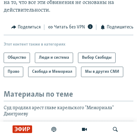
на то, что все эти обвинения не основаны на
действительности.
Поделиться
Читать без VPN
Подпишитесь
Этот контент также в категориях
Общество
Люди и система
Выбор Свободы
Право
Свобода и Мемориал
Мы в других СМИ
Материалы по теме
Суд продлил арест главе карельского "Мемориала"
Дмитриеву
"Народ в России проснется"
ЭФИР