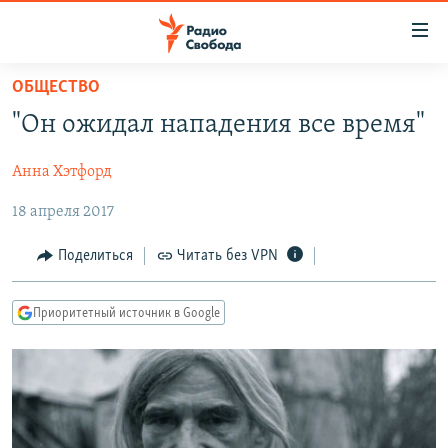
Ссылки
для
упрощенного
ОБЩЕСТВО
ПРОГРАММЫ
доступа
"Он ожидал нападения все время"
ПОДКАСТЫ
Вернуться
к
Анна Хэтфорд
АВТОРСКИЕ ПРОЕКТЫ
основному
18 апреля 2017
ЦИТАТЫ СВОБОДЫ
содержанию
Вернутся
МНЕНИЯ
Поделиться
Читать без VPN
к
КУЛЬТУРА
главной
Приоритетный источник в Google
навигации
IDEL.РЕАЛИИ
Вернутся
КАВКАЗ.РЕАЛИИ
к
СЕВЕР.РЕАЛИИ
поиску
СИБИРЬ.РЕАЛИИ