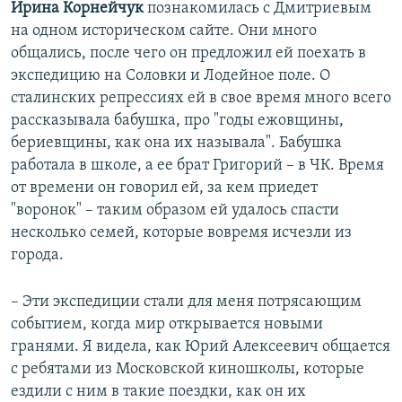
Ирина Корнейчук
познакомилась с Дмитриевым
на одном историческом сайте. Они много
общались, после чего он предложил ей поехать в
экспедицию на Соловки и Лодейное поле. О
сталинских репрессиях ей в свое время много всего
рассказывала бабушка, про "годы ежовщины,
бериевщины, как она их называла". Бабушка
работала в школе, а ее брат Григорий – в ЧК. Время
от времени он говорил ей, за кем приедет
"воронок" – таким образом ей удалось спасти
несколько семей, которые вовремя исчезли из
города.
– Эти экспедиции стали для меня потрясающим
событием, когда мир открывается новыми
гранями. Я видела, как Юрий Алексеевич общается
с ребятами из Московской киношколы, которые
ездили с ним в такие поездки, как он их