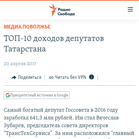
Ссылки
для
упрощенного
МЕДИА.ПОВОЛЖЬЕ
ПРОГРАММЫ
доступа
ТОП-10 доходов депутатов
ПОДКАСТЫ
Вернуться
Татарстана
к
АВТОРСКИЕ ПРОЕКТЫ
основному
20 апреля 2017
ЦИТАТЫ СВОБОДЫ
содержанию
Вернутся
МНЕНИЯ
Поделиться
Читать без VPN
к
КУЛЬТУРА
главной
Приоритетный источник в Google
навигации
IDEL.РЕАЛИИ
Вернутся
Самый богатый депутат Госсовета в 2016 году
КАВКАЗ.РЕАЛИИ
к
заработал 641,3 млн рублей. Им стал Вячеслав
СЕВЕР.РЕАЛИИ
поиску
Зубарев, председатель совета директоров
"ТрансТехСервиса". За ним расположился "главный
СИБИРЬ.РЕАЛИИ