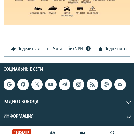
Поделиться
Читать без VPN
Подпишитесь
СОЦИАЛЬНЫЕ СЕТИ
РАДИО СВОБОДА
ИНФОРМАЦИЯ
Радио Свобода © 2026 RFE/RL, Inc. | Все права защищены.
ЭФИР