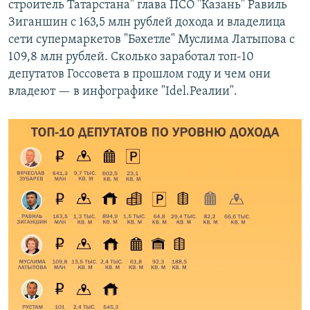
строитель Татарстана" глава ПСО "Казань" Равиль
РАСПИСАНИЕ ВЕЩАНИЯ
Зиганшин с 163,5 млн рублей дохода и владелица
ПОДПИШИТЕСЬ НА РАССЫЛКУ
сети супермаркетов "Бәхетле" Муслима Латыпова с
109,8 млн рублей. Сколько заработал топ-10
депутатов Госсовета в прошлом году и чем они
СОЦИАЛЬНЫЕ СЕТИ
владеют — в инфографике "Idel.Реалии".
Все сайты РСЕ/РС