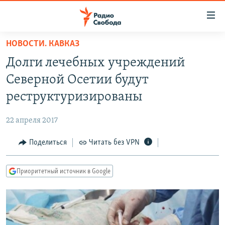
Ссылки
для
упрощенного
НОВОСТИ. КАВКАЗ
ПРОГРАММЫ
доступа
Долги лечебных учреждений
ПОДКАСТЫ
Вернуться
Северной Осетии будут
к
АВТОРСКИЕ ПРОЕКТЫ
реструктуризированы
основному
ЦИТАТЫ СВОБОДЫ
содержанию
22 апреля 2017
Вернутся
МНЕНИЯ
к
Поделиться
Читать без VPN
КУЛЬТУРА
главной
навигации
IDEL.РЕАЛИИ
Приоритетный источник в Google
Вернутся
КАВКАЗ.РЕАЛИИ
к
СЕВЕР.РЕАЛИИ
поиску
СИБИРЬ.РЕАЛИИ