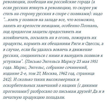
революции, пообещав им российские города (а
если русских втянуть в революцию, то скорее уж
стать на сторону русских в споре с поляками): надо
"…взять у поляков на западе все, что возможно,
занять из крепости немцами, особенно Познань,
под предлогом защиты предоставить им
хозяйничать, посылать их в огонь, пожирать их
продукты, кормить их обещаниям Риги и Одессы, а
в случае, если бы удалось вовлечь в движение
русских, соединиться с ними и вынудить поляков к
уступкам". (Письмо Энгельса Марксу 23 мая 1951
года. Маркс, Энгельс, собрание сочинений,
издание 2-е, том 27, Москва, 1962 год, страница
242). И сколько таких высокомерных и
оскорбительных замечаний о нациях (с дикими
прогнозами!) разбросано по письмам друзей! Да и в
печатную продукцию попадали.