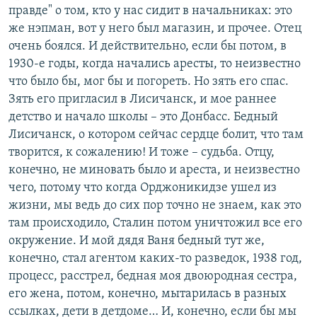
правде" о том, кто у нас сидит в начальниках: это
же нэпман, вот у него был магазин, и прочее. Отец
очень боялся. И действительно, если бы потом, в
1930-е годы, когда начались аресты, то неизвестно
что было бы, мог бы и погореть. Но зять его спас.
Зять его пригласил в Лисичанск, и мое раннее
детство и начало школы – это Донбасс. Бедный
Лисичанск, о котором сейчас сердце болит, что там
творится, к сожалению! И тоже – судьба. Отцу,
конечно, не миновать было и ареста, и неизвестно
чего, потому что когда Орджоникидзе ушел из
жизни, мы ведь до сих пор точно не знаем, как это
там происходило, Сталин потом уничтожил все его
окружение. И мой дядя Ваня бедный тут же,
конечно, стал агентом каких-то разведок, 1938 год,
процесс, расстрел, бедная моя двоюродная сестра,
его жена, потом, конечно, мытарилась в разных
ссылках, дети в детдоме… И, конечно, если бы мы