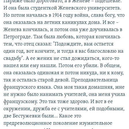
Париже было дороговато, а в Женеве – подешевле.
И она была студенткой Женевского университета.
Но потом началась в 1914 году война, слава богу, что
она оказалась на летних каникулах дома. И все –
Женева кончилась, и потом она уже доучивалась в
Петрограде. Там была любовь, которая кончилась
тем, что отец сказал: "Подождите, вам остается
один год, вот кончите, и тогда я вас благословлю на
свадьбу". А ее жених не стал дожидаться, кого-то
нашел или ему нашли. Потом его убили. В общем,
она оказалась одинокая и потом никуда, ни к кому,
так и осталась старой девой. Преподавательница
французского языка. Она моя такая домашняя, мне
не нужно было нанимать учителей, она меня учила
французскому. Это так тоже здорово. И вот в ее
окружении, дружба ее с учителями, ей подобными,
две Бестужевки были… Какое это
предреволюционное поколение изумительное