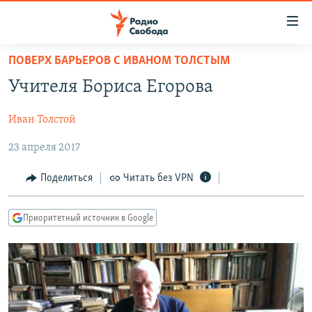
Ссылки
для
упрощенного
ПОВЕРХ БАРЬЕРОВ С ИВАНОМ ТОЛСТЫМ
ПРОГРАММЫ
доступа
Учителя Бориса Егорова
ПОДКАСТЫ
Вернуться
к
Иван Толстой
АВТОРСКИЕ ПРОЕКТЫ
основному
23 апреля 2017
ЦИТАТЫ СВОБОДЫ
содержанию
Вернутся
МНЕНИЯ
Поделиться
Читать без VPN
к
КУЛЬТУРА
главной
Приоритетный источник в Google
навигации
IDEL.РЕАЛИИ
Вернутся
КАВКАЗ.РЕАЛИИ
к
СЕВЕР.РЕАЛИИ
поиску
СИБИРЬ.РЕАЛИИ