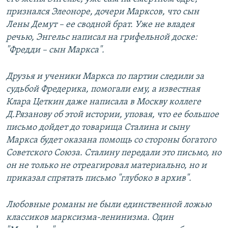
признался Элеоноре, дочери Марксов, что сын
Лены Демут – ее сводной брат. Уже не владея
речью, Энгельс написал на грифельной доске:
"Фредди – сын Маркса".
Друзья и ученики Маркса по партии следили за
судьбой Фредерика, помогали ему, а известная
Клара Цеткин даже написала в Москву коллеге
Д.Рязанову об этой истории, уповая, что ее большое
письмо дойдет до товарища Сталина и сыну
Маркса будет оказана помощь со стороны богатого
Советского Союза. Сталину передали это письмо, но
он не только не отреагировал материально, но и
приказал спрятать письмо "глубоко в архив".
Любовные романы не были единственной ложью
классиков марксизма-ленинизма. Один