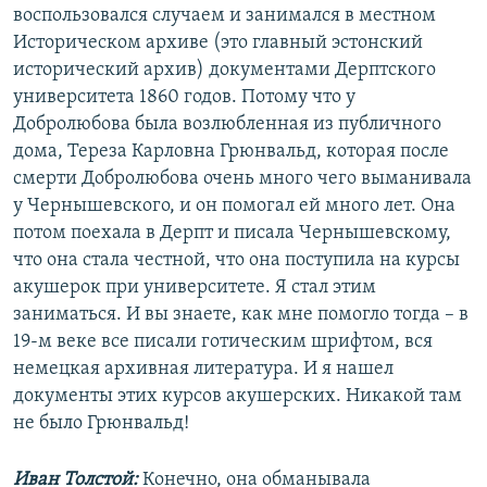
воспользовался случаем и занимался в местном
Историческом архиве (это главный эстонский
исторический архив) документами Дерптского
университета 1860 годов. Потому что у
Добролюбова была возлюбленная из публичного
дома, Тереза Карловна Грюнвальд, которая после
смерти Добролюбова очень много чего выманивала
у Чернышевского, и он помогал ей много лет. Она
потом поехала в Дерпт и писала Чернышевскому,
что она стала честной, что она поступила на курсы
акушерок при университете. Я стал этим
заниматься. И вы знаете, как мне помогло тогда – в
19-м веке все писали готическим шрифтом, вся
немецкая архивная литература. И я нашел
документы этих курсов акушерских. Никакой там
не было Грюнвальд!
Иван Толстой:
Конечно, она обманывала