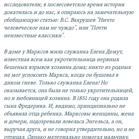
исследователи; в послесоветское время история
докатилась и до нас, я опираюсь на замечательную
обобщающую статью: В.С. Вахрушев "Ничто
человеческое нам не чуждо", или "Почти
неизвестные классики".
В доме у Марксов жила служанка Елена Демут,
известная всем как укротительница нервных
бешеных взрывов хозяина дома; никто из родных
не мог успокоить Маркса, когда он бушевал в
диком гневе. Только служанка Елена! Но
оказывается, она была не только укротительницей,
но и любовницей хозяина. В 1851 году она родила
сына Фредерика. И, видимо, принципиально не
объявила отца ребенка. Марксовы женщины, жена
и дочери, подозревали ловеласа Энгельса, а он,
выручая друга, и не говорил утвердительно, но и не
отрицал. Однако материально помогал мальчику,