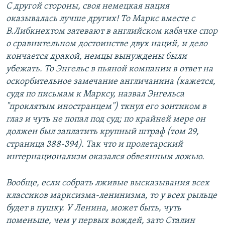
С другой стороны, своя немецкая нация
оказывалась лучше других! То Маркс вместе с
В.Либкнехтом затевают в английском кабачке спор
о сравнительном достоинстве двух наций, и дело
кончается дракой, немцы вынуждены были
убежать. То Энгельс в пьяной компании в ответ на
оскорбительное замечание англичанина (кажется,
судя по письмам к Марксу, назвал Энгельса
"проклятым иностранцем") ткнул его зонтиком в
глаз и чуть не попал под суд; по крайней мере он
должен был заплатить крупный штраф (том 29,
страница 388-394). Так что и пролетарский
интернационализм оказался обвеянным ложью.
Вообще, если собрать лживые высказывания всех
классиков марксизма-ленинизма, то у всех рыльце
будет в пушку. У Ленина, может быть, чуть
поменьше, чем у первых вождей, зато Сталин