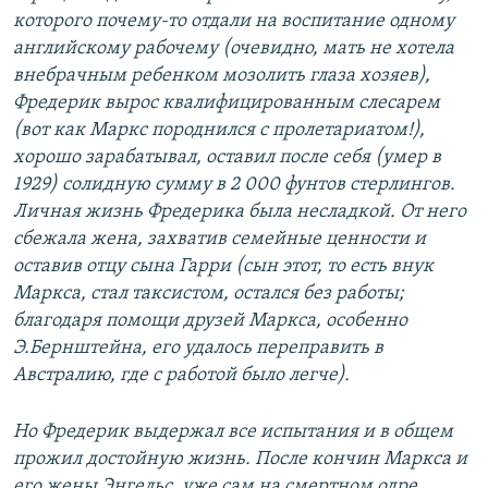
которого почему-то отдали на воспитание одному
английскому рабочему (очевидно, мать не хотела
внебрачным ребенком мозолить глаза хозяев),
Фредерик вырос квалифицированным слесарем
(вот как Маркс породнился с пролетариатом!),
хорошо зарабатывал, оставил после себя (умер в
1929) солидную сумму в 2 000 фунтов стерлингов.
Личная жизнь Фредерика была несладкой. От него
сбежала жена, захватив семейные ценности и
оставив отцу сына Гарри (сын этот, то есть внук
Маркса, стал таксистом, остался без работы;
благодаря помощи друзей Маркса, особенно
Э.Бернштейна, его удалось переправить в
Австралию, где с работой было легче).
Но Фредерик выдержал все испытания и в общем
прожил достойную жизнь. После кончин Маркса и
его жены Энгельс, уже сам на смертном одре,