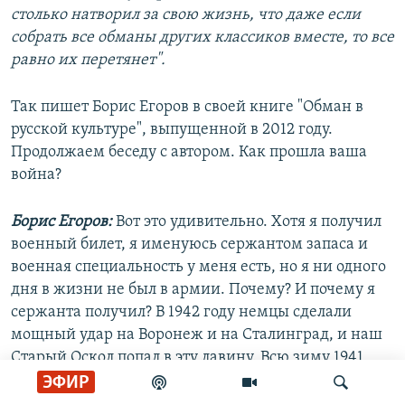
столько натворил за свою жизнь, что даже если
собрать все обманы других классиков вместе, то все
равно их перетянет".
Так пишет Борис Егоров в своей книге "Обман в
русской культуре", выпущенной в 2012 году.
Продолжаем беседу с автором. Как прошла ваша
война?
Борис Егоров:
Вот это удивительно. Хотя я получил
военный билет, я именуюсь сержантом запаса и
военная специальность у меня есть, но я ни одного
дня в жизни не был в армии. Почему? И почему я
сержанта получил? В 1942 году немцы сделали
мощный удар на Воронеж и на Сталинград, и наш
Старый Оскол попал в эту лавину. Всю зиму 1941
года они простояли в семидесяти километрах от
ЭФИР
Оскола. Фронт был очень близко, но Оскол не