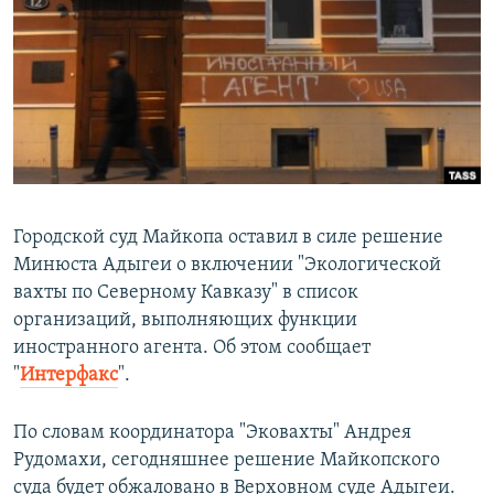
РАСПИСАНИЕ ВЕЩАНИЯ
ПОДПИШИТЕСЬ НА РАССЫЛКУ
СОЦИАЛЬНЫЕ СЕТИ
Городской суд Майкопа оставил в силе решение
Минюста Адыгеи о включении "Экологической
Все сайты РСЕ/РС
вахты по Северному Кавказу" в список
организаций, выполняющих функции
иностранного агента. Об этом сообщает
"
Интерфакс
".
По словам координатора "Эковахты" Андрея
Рудомахи, сегодняшнее решение Майкопского
суда будет обжаловано в Верховном суде Адыгеи.