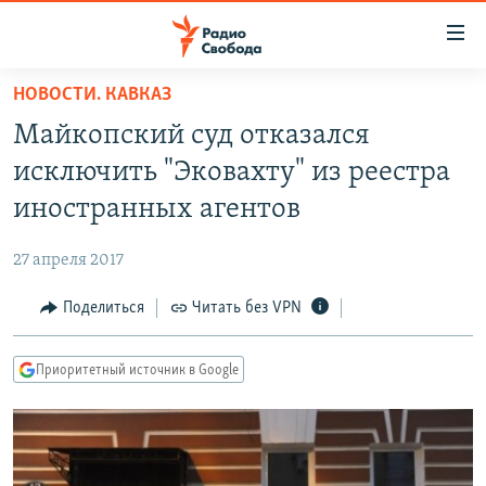
Ссылки
для
упрощенного
НОВОСТИ. КАВКАЗ
ПРОГРАММЫ
доступа
Майкопский суд отказался
ПОДКАСТЫ
Вернуться
исключить "Эковахту" из реестра
к
АВТОРСКИЕ ПРОЕКТЫ
иностранных агентов
основному
ЦИТАТЫ СВОБОДЫ
содержанию
27 апреля 2017
Вернутся
МНЕНИЯ
к
Поделиться
Читать без VPN
КУЛЬТУРА
главной
навигации
IDEL.РЕАЛИИ
Приоритетный источник в Google
Вернутся
КАВКАЗ.РЕАЛИИ
к
СЕВЕР.РЕАЛИИ
поиску
СИБИРЬ.РЕАЛИИ