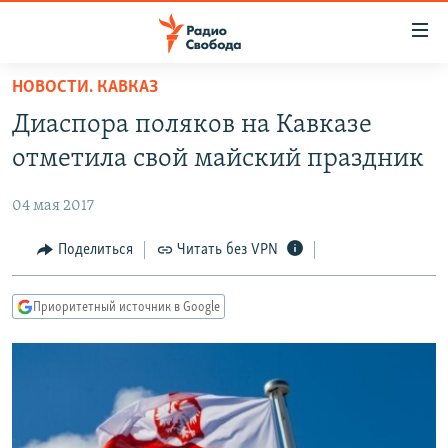
Ссылки
для
упрощенного
НОВОСТИ. КАВКАЗ
ПРОГРАММЫ
доступа
Диаспора поляков на Кавказе
ПОДКАСТЫ
Вернуться
отметила свой майский праздник
к
АВТОРСКИЕ ПРОЕКТЫ
основному
04 мая 2017
ЦИТАТЫ СВОБОДЫ
содержанию
Вернутся
МНЕНИЯ
Поделиться
Читать без VPN
к
КУЛЬТУРА
главной
Приоритетный источник в Google
навигации
IDEL.РЕАЛИИ
Вернутся
КАВКАЗ.РЕАЛИИ
к
СЕВЕР.РЕАЛИИ
поиску
СИБИРЬ.РЕАЛИИ