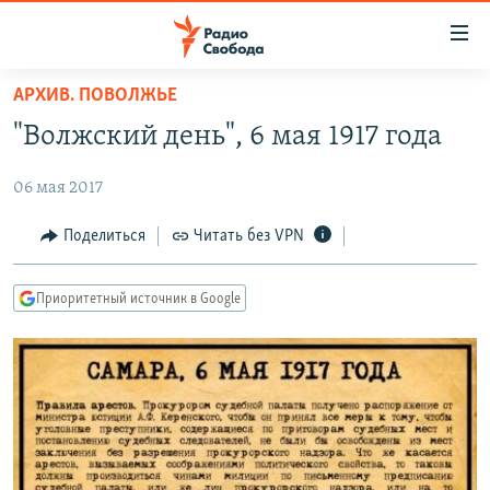
Ссылки
для
упрощенного
АРХИВ. ПОВОЛЖЬЕ
ПРОГРАММЫ
доступа
"Волжский день", 6 мая 1917 года
ПОДКАСТЫ
Вернуться
к
06 мая 2017
АВТОРСКИЕ ПРОЕКТЫ
основному
ЦИТАТЫ СВОБОДЫ
Поделиться
Читать без VPN
содержанию
Вернутся
МНЕНИЯ
к
Приоритетный источник в Google
КУЛЬТУРА
главной
навигации
IDEL.РЕАЛИИ
Вернутся
КАВКАЗ.РЕАЛИИ
к
СЕВЕР.РЕАЛИИ
поиску
СИБИРЬ.РЕАЛИИ