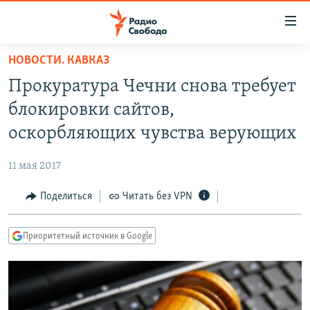
Ссылки
для
упрощенного
НОВОСТИ. КАВКАЗ
ПРОГРАММЫ
доступа
Прокуратура Чечни снова требует
ПОДКАСТЫ
Вернуться
блокировки сайтов,
к
АВТОРСКИЕ ПРОЕКТЫ
оскорбляющих чувства верующих
основному
ЦИТАТЫ СВОБОДЫ
содержанию
11 мая 2017
Вернутся
МНЕНИЯ
к
Поделиться
Читать без VPN
КУЛЬТУРА
главной
навигации
IDEL.РЕАЛИИ
Приоритетный источник в Google
Вернутся
КАВКАЗ.РЕАЛИИ
к
СЕВЕР.РЕАЛИИ
поиску
СИБИРЬ.РЕАЛИИ