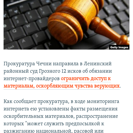
РАСПИСАНИЕ ВЕЩАНИЯ
ПОДПИШИТЕСЬ НА РАССЫЛКУ
СОЦИАЛЬНЫЕ СЕТИ
Прокуратура Чечни направила в Ленинский
районный суд Грозного 12 исков об обязании
Все сайты РСЕ/РС
интернет-провайдеров
ограничить доступ к
материалам, оскорбляющим чувства верующих
.
Как сообщает прокуратура, в ходе мониторинга
интернета ею установлены факты размещения
оскорбительных материалов, распространение
которых "может служить предпосылкой к
разжиганию национальной, расовой или