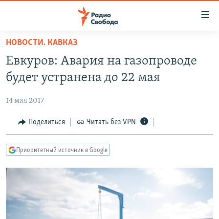
Ссылки
для
упрощенного
НОВОСТИ. КАВКАЗ
ПРОГРАММЫ
доступа
Евкуров: Авария на газопроводе
ПОДКАСТЫ
Вернуться
будет устранена до 22 мая
к
АВТОРСКИЕ ПРОЕКТЫ
основному
14 мая 2017
ЦИТАТЫ СВОБОДЫ
содержанию
Вернутся
МНЕНИЯ
Поделиться
Читать без VPN
к
КУЛЬТУРА
главной
Приоритетный источник в Google
навигации
IDEL.РЕАЛИИ
Вернутся
КАВКАЗ.РЕАЛИИ
к
СЕВЕР.РЕАЛИИ
поиску
СИБИРЬ.РЕАЛИИ