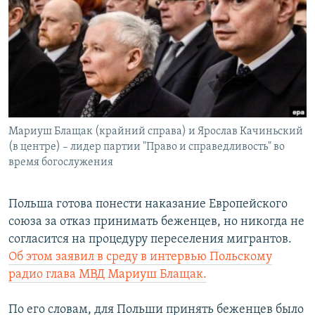
РАСПИСАНИЕ ВЕЩАНИЯ
ПОДПИШИТЕСЬ НА РАССЫЛКУ
СОЦИАЛЬНЫЕ СЕТИ
Мариуш Блащак (крайний справа) и Ярослав Качиньский
(в центре) – лидер партии "Право и справедливость" во
время богослужения
Все сайты РСЕ/РС
Польша готова понести наказание Европейского
союза за отказ принимать беженцев, но никогда не
согласится на процедуру переселения мигрантов.
Об этом заявил в среду в интервью Польскому
радио глава МВД Мариуш Блащак.
По его словам, для Польши принять беженцев было