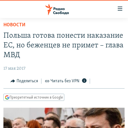
Ссылки
для
упрощенного
НОВОСТИ
ПРОГРАММЫ
доступа
Польша готова понести наказание
ПОДКАСТЫ
Вернуться
ЕС, но беженцев не примет – глава
к
АВТОРСКИЕ ПРОЕКТЫ
МВД
основному
ЦИТАТЫ СВОБОДЫ
содержанию
17 мая 2017
Вернутся
МНЕНИЯ
к
Поделиться
Читать без VPN
КУЛЬТУРА
главной
навигации
IDEL.РЕАЛИИ
Приоритетный источник в Google
Вернутся
КАВКАЗ.РЕАЛИИ
к
СЕВЕР.РЕАЛИИ
поиску
СИБИРЬ.РЕАЛИИ