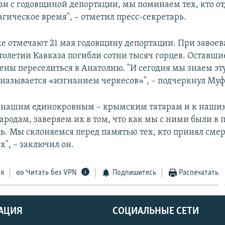
язи с годовщиной депортации, мы поминаем тех, кто о
агическое время", – отметил пресс-секретарь.
е отмечают 21 мая годовщину депортации. При завое
столетии Кавказа погибли сотни тысяч горцев. Оставш
ны переселиться в Анатолию. "И сегодня мы знаем эт
я называется «изгнанием черкесов»", – подчеркнул Муф
 нашим единокровным – крымским татарам и к наши
ародам, заверяем их в том, что как мы с ними были в 
ь. Мы склоняемся перед памятью тех, кто принял смер
х", – заключил он.
ся
Читать без VPN
Подпишитесь
Распечатать
АЦИЯ
СОЦИАЛЬНЫЕ СЕТИ