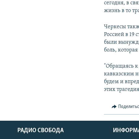
сегодня, в св
жизнь в то тр
Черкесы такж
Россией в 19 
были вынужде
боль, котора
"Обращаясь к
кавказским н
будем и впред
этих трагедия
Поделить
РАДИО СВОБОДА
ИНФОРМ