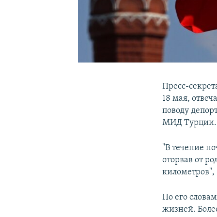
Пресс-секрет
18 мая, отвеч
поводу депор
МИД Турции.
"В течение но
оторвав от р
километров", 
По его слова
жизней. Более