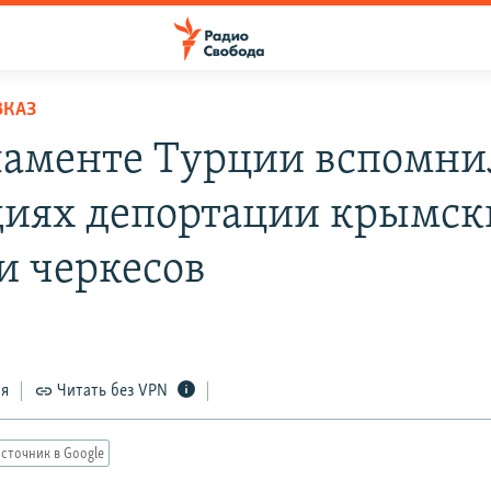
ВКАЗ
ламенте Турции вспомни
диях депортации крымск
и черкесов
ся
Читать без VPN
сточник в Google