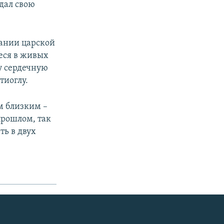
тдал свою
вании царской
иеся в живых
у сердечную
тиоглу.
м близким –
прошлом, так
ть в двух