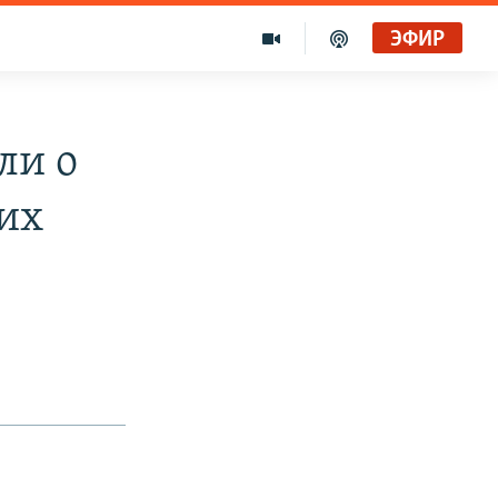
ЭФИР
ли о
их