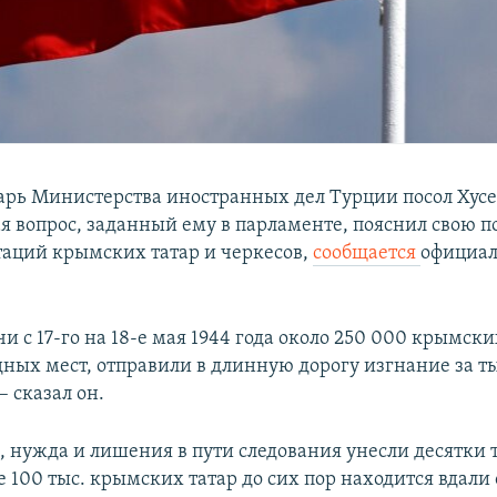
арь Министерства иностранных дел Турции посол Хус
ая вопрос, заданный ему в парламенте, пояснил свою 
таций крымских татар и черкесов,
сообщается
официа
чи с 17-го на 18-е мая 1944 года около 250 000 крымски
одных мест, отправили в длинную дорогу изгнание за т
– сказал он.
м, нужда и лишения в пути следования унесли десятки 
 100 тыс. крымских татар до сих пор находится вдали 