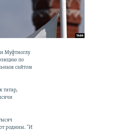
ен Муфтиоглу
позицию по
льным сайтом
х татар,
ысячи
тысяч
от родины. "И