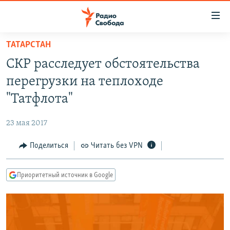
Ссылки
для
упрощенного
ТАТАРСТАН
ПРОГРАММЫ
доступа
СКР расследует обстоятельства
ПОДКАСТЫ
Вернуться
перегрузки на теплоходе
к
АВТОРСКИЕ ПРОЕКТЫ
"Татфлота"
основному
ЦИТАТЫ СВОБОДЫ
содержанию
23 мая 2017
Вернутся
МНЕНИЯ
к
Поделиться
Читать без VPN
КУЛЬТУРА
главной
навигации
IDEL.РЕАЛИИ
Приоритетный источник в Google
Вернутся
КАВКАЗ.РЕАЛИИ
к
СЕВЕР.РЕАЛИИ
поиску
СИБИРЬ.РЕАЛИИ