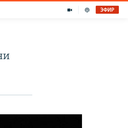
ЭФИР
ни