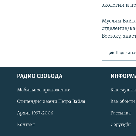
экологии и п
Муслим Байта
отделение/ка
Востоку, знае
Поделить
РАДИО СВОБОДА
ИНФОРМ
Мобильное приложение
Как слушат
СОЦИАЛЬНЫЕ СЕТИ
Стипендия имени Петра Вайля
Как обойти
Архив 1997-2006
Рассылка
Контакт
Copyright
Все сайты РСЕ/РС