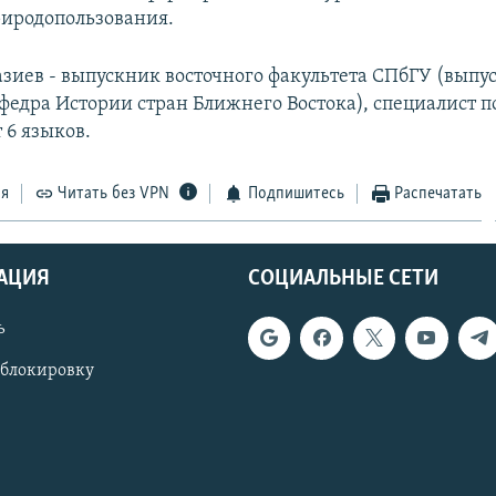
риродопользования.
зиев - выпускник восточного факультета СПбГУ (выпуск
федра Истории стран Ближнего Востока), специалист 
т 6 языков.
ся
Читать без VPN
Подпишитесь
Распечатать
АЦИЯ
СОЦИАЛЬНЫЕ СЕТИ
ь
 блокировку