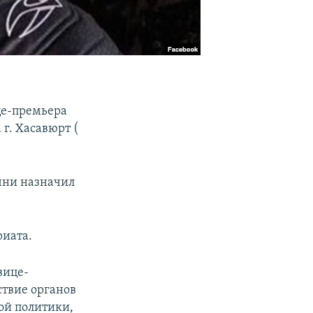
це-премьера
г. Хасавюрт (
ечни назначил
риата.
вице-
ствие органов
ой политики,