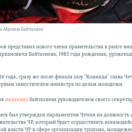
ва Муслим Байтазиев
ов представил нового члена правительства в ранге ви
рхановича Байтазиева, 1983 года рождения, уроженца 
16 года, сразу же после финала шоу "Команда" глава Ч
ервым заместителем министра по делам молодежи.
ов
назначил
Байтазиева руководителем своего секрета
зиев был утвержден парламентом Чечни на должность 
вительства ЧР, который будет осуществлять взаимодей
ой власти ЧР в сфере организации туризма, молодежн