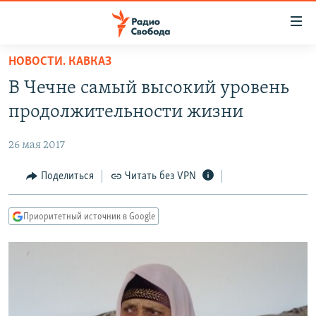
Ссылки
для
упрощенного
НОВОСТИ. КАВКАЗ
ПРОГРАММЫ
доступа
В Чечне самый высокий уровень
ПОДКАСТЫ
Вернуться
продолжительности жизни
к
АВТОРСКИЕ ПРОЕКТЫ
основному
26 мая 2017
ЦИТАТЫ СВОБОДЫ
содержанию
Вернутся
МНЕНИЯ
Поделиться
Читать без VPN
к
КУЛЬТУРА
главной
Приоритетный источник в Google
навигации
IDEL.РЕАЛИИ
Вернутся
КАВКАЗ.РЕАЛИИ
к
СЕВЕР.РЕАЛИИ
поиску
СИБИРЬ.РЕАЛИИ