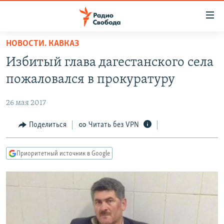
Ссылки
для
упрощенного
НОВОСТИ. КАВКАЗ
ПРОГРАММЫ
доступа
Избитый глава дагестанского села
ПОДКАСТЫ
Вернуться
пожаловался в прокуратуру
к
АВТОРСКИЕ ПРОЕКТЫ
основному
26 мая 2017
ЦИТАТЫ СВОБОДЫ
содержанию
Вернутся
МНЕНИЯ
Поделиться
Читать без VPN
к
КУЛЬТУРА
главной
Приоритетный источник в Google
навигации
IDEL.РЕАЛИИ
Вернутся
КАВКАЗ.РЕАЛИИ
к
СЕВЕР.РЕАЛИИ
поиску
СИБИРЬ.РЕАЛИИ