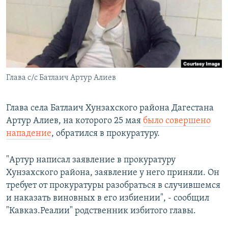
РАСПИСАНИЕ ВЕЩАНИЯ
ПОДПИШИТЕСЬ НА РАССЫЛКУ
СОЦИАЛЬНЫЕ СЕТИ
Глава с/с Батлаич Артур Алиев
Глава села Батлаич Хунзахского района Дагестана
Артур Алиев, на которого 25 мая
было совершено
Все сайты РСЕ/РС
нападение
, обратился в прокуратуру.
"Артур написал заявление в прокуратуру
Хунзахского района, заявление у него приняли. Он
требует от прокуратуры разобраться в случившемся
и наказать виновных в его избиении", - сообщил
"Кавказ.Реалии" родственник избитого главы.