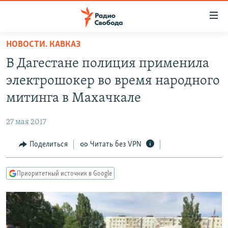
Ссылки
для
упрощенного
НОВОСТИ. КАВКАЗ
ПРОГРАММЫ
доступа
В Дагестане полиция применила
ПОДКАСТЫ
Вернуться
электрошокер во время народного
к
АВТОРСКИЕ ПРОЕКТЫ
митинга в Махачкале
основному
ЦИТАТЫ СВОБОДЫ
содержанию
27 мая 2017
Вернутся
МНЕНИЯ
к
Поделиться
Читать без VPN
КУЛЬТУРА
главной
навигации
IDEL.РЕАЛИИ
Приоритетный источник в Google
Вернутся
КАВКАЗ.РЕАЛИИ
к
СЕВЕР.РЕАЛИИ
поиску
СИБИРЬ.РЕАЛИИ