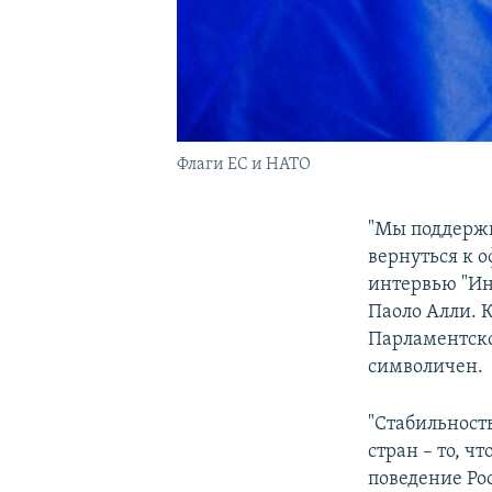
Флаги ЕС и НАТО
"Мы поддержи
вернуться к 
интервью "Ин
Паоло Алли. К
Парламентско
символичен.
"Стабильность
стран – то, ч
поведение Ро