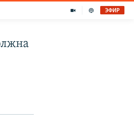
ЭФИР
олжна