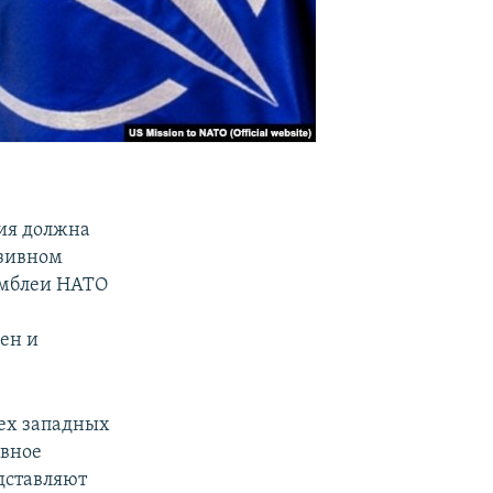
сия должна
юзивном
амблеи НАТО
ен и
сех западных
ивное
дставляют