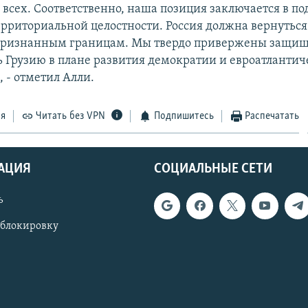
я всех. Соответственно, наша позиция заключается в п
территориальной целостности. Россия должна вернуться
признанным границам. Мы твердо привержены защищ
 Грузию в плане развития демократии и евроатлантич
 - отметил Алли.
ся
Читать без VPN
Подпишитесь
Распечатать
АЦИЯ
СОЦИАЛЬНЫЕ СЕТИ
ь
 блокировку