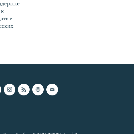
оддержке
 к
ать и
еских