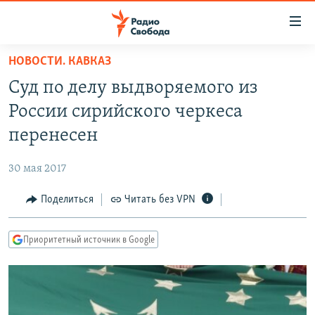
Ссылки
для
упрощенного
НОВОСТИ. КАВКАЗ
ПРОГРАММЫ
доступа
Суд по делу выдворяемого из
ПОДКАСТЫ
Вернуться
России сирийского черкеса
к
АВТОРСКИЕ ПРОЕКТЫ
перенесен
основному
ЦИТАТЫ СВОБОДЫ
содержанию
30 мая 2017
Вернутся
МНЕНИЯ
к
Поделиться
Читать без VPN
КУЛЬТУРА
главной
навигации
IDEL.РЕАЛИИ
Приоритетный источник в Google
Вернутся
КАВКАЗ.РЕАЛИИ
к
СЕВЕР.РЕАЛИИ
поиску
СИБИРЬ.РЕАЛИИ