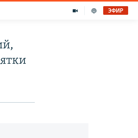
ЭФИР
ий,
зятки