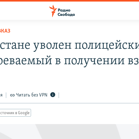
ВКАЗ
естане уволен полицейск
реваемый в получении в
ся
Читать без VPN
сточник в Google