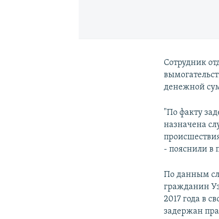
Сотрудник от
вымогательст
денежной су
"По факту за
назначена слу
происшествия
- пояснили в 
По данным сл
гражданин Узб
2017 года в с
задержан пр