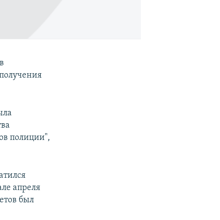
в
 получения
ыла
тва
ов полиции",
атился
але апреля
гетов был