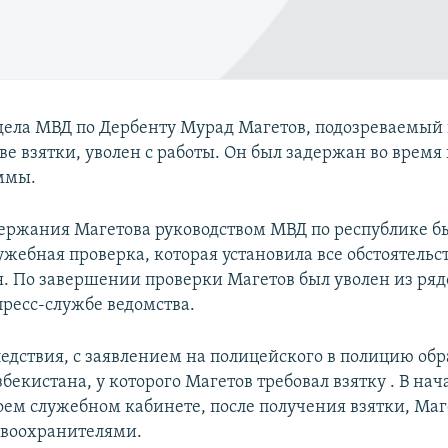
дела МВД по Дербенту Мурад Магетов, подозреваемый 
ве взятки, уволен с работы. Он был задержан во время
ммы.
держания Магетова руководством МВД по республике б
жебная проверка, которая установила все обстоятельс
. По завершении проверки Магетов был уволен из ряд
пресс-службе ведомства.
едствия, с заявлением на полицейского в полицию обр
екистана, у которого Магетов требовал взятку . В нач
воем служебном кабинете, после получения взятки, Ма
авоохранителями.