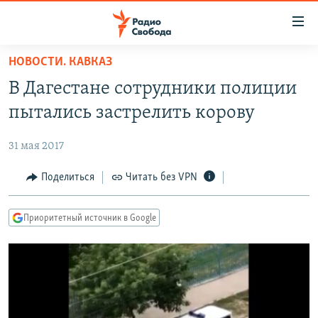
Ссылки
для
упрощенного
НОВОСТИ. КАВКАЗ
ПРОГРАММЫ
доступа
В Дагестане сотрудники полиции
ПОДКАСТЫ
Вернуться
пытались застрелить корову
к
АВТОРСКИЕ ПРОЕКТЫ
основному
31 мая 2017
ЦИТАТЫ СВОБОДЫ
содержанию
Вернутся
МНЕНИЯ
Поделиться
Читать без VPN
к
КУЛЬТУРА
главной
Приоритетный источник в Google
навигации
IDEL.РЕАЛИИ
Вернутся
КАВКАЗ.РЕАЛИИ
к
СЕВЕР.РЕАЛИИ
поиску
СИБИРЬ.РЕАЛИИ