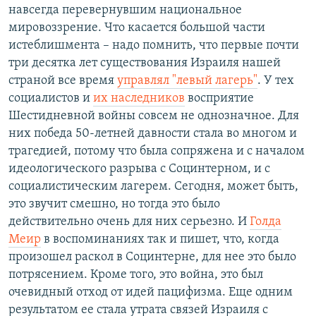
навсегда перевернувшим национальное
мировоззрение. Что касается большой части
истеблишмента – надо помнить, что первые почти
три десятка лет существования Израиля нашей
страной все время
управлял "левый лагерь"
. У тех
социалистов и
их наследников
восприятие
Шестидневной войны совсем не однозначное. Для
них победа 50-летней давности стала во многом и
трагедией, потому что была сопряжена и с началом
идеологического разрыва с Социнтерном, и с
социалистическим лагерем. Сегодня, может быть,
это звучит смешно, но тогда это было
действительно очень для них серьезно. И
Голда
Меир
в воспоминаниях так и пишет, что, когда
произошел раскол в Социнтерне, для нее это было
потрясением. Кроме того, это война, это был
очевидный отход от идей пацифизма. Еще одним
результатом ее стала утрата связей Израиля с