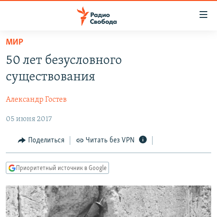
Ссылки
для
упрощенного
МИР
ПРОГРАММЫ
доступа
50 лет безусловного
ПОДКАСТЫ
Вернуться
существования
к
АВТОРСКИЕ ПРОЕКТЫ
основному
Александр Гостев
ЦИТАТЫ СВОБОДЫ
содержанию
Вернутся
05 июня 2017
МНЕНИЯ
к
КУЛЬТУРА
Поделиться
Читать без VPN
главной
навигации
IDEL.РЕАЛИИ
Вернутся
Приоритетный источник в Google
КАВКАЗ.РЕАЛИИ
к
СЕВЕР.РЕАЛИИ
поиску
СИБИРЬ.РЕАЛИИ