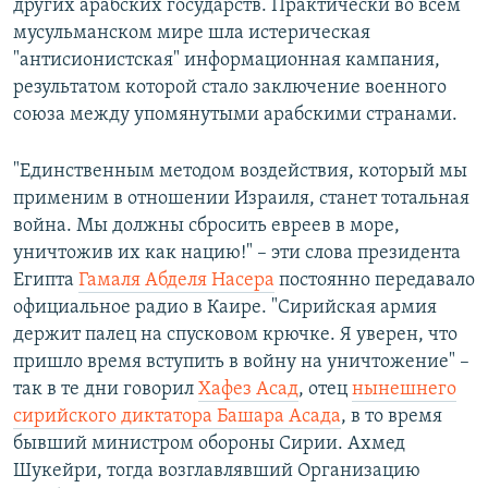
других арабских государств. Практически во всем
мусульманском мире шла истерическая
"антисионистская" информационная кампания,
результатом которой стало заключение военного
союза между упомянутыми арабскими странами.
"Единственным методом воздействия, который мы
применим в отношении Израиля, станет тотальная
война. Мы должны сбросить евреев в море,
уничтожив их как нацию!" – эти слова президента
Египта
Гамаля Абделя Насера
постоянно передавало
официальное радио в Каире. "Сирийская армия
держит палец на спусковом крючке. Я уверен, что
пришло время вступить в войну на уничтожение" –
так в те дни говорил
Хафез Асад
, отец
нынешнего
сирийского диктатора Башара Асада
, в то время
бывший министром обороны Сирии. Ахмед
Шукейри, тогда возглавлявший Организацию