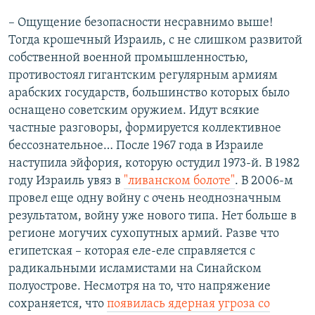
– Ощущение безопасности несравнимо выше!
Тогда крошечный Израиль, с не слишком развитой
собственной военной промышленностью,
противостоял гигантским регулярным армиям
арабских государств, большинство которых было
оснащено советским оружием. Идут всякие
частные разговоры, формируется коллективное
бессознательное… После 1967 года в Израиле
наступила эйфория, которую остудил 1973-й. В 1982
году Израиль увяз в
"ливанском болоте"
. В 2006-м
провел еще одну войну с очень неоднозначным
результатом, войну уже нового типа. Нет больше в
регионе могучих сухопутных армий. Разве что
египетская – которая еле-еле справляется с
радикальными исламистами на Синайском
полуострове. Несмотря на то, что напряжение
сохраняется, что
появилась ядерная угроза со