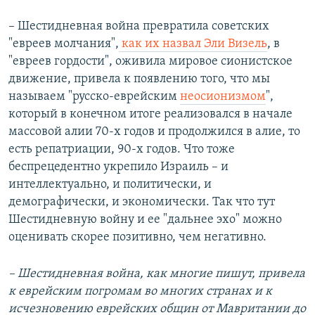
– Шестидневная война превратила советских
"евреев молчания",
как их назвал Эли Визель
, в
"евреев гордости", оживила мировое сионистское
движение, привела к появлению того, что мы
называем "русско-еврейским
неосионизмом
",
который в конечном итоге реализовался в начале
массовой алии 70-х годов и продолжился в алие, то
есть репатриации, 90-х годов. Что тоже
беспрецедентно укрепило Израиль – и
интеллектуально, и политически, и
демографически, и экономически. Так что тут
Шестидневную войну и ее "дальнее эхо" можно
оценивать скорее позитивно, чем негативно.
– Шестидневная война, как многие пишут, привела
к еврейским погромам во многих странах и к
исчезновению еврейских общин от Мавритании до