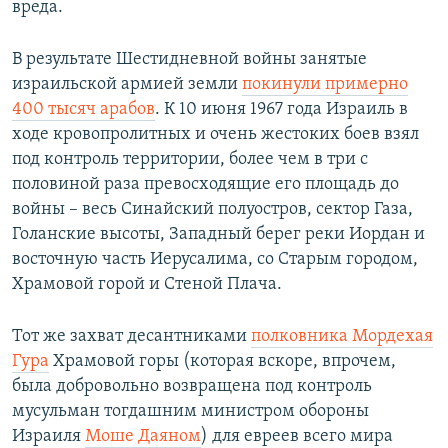
вреда.
В результате Шестидневной войны занятые
израильской армией земли
покинули примерно
400 тысяч арабов
. К 10 июня 1967 года Израиль в
ходе кровопролитных и очень жестоких боев взял
под контроль территории, более чем в три с
половиной раза превосходящие его площадь до
войны – весь Синайский полуостров, сектор Газа,
Голанские высоты, Западный берег реки Иордан и
восточную часть Иерусалима, со Старым городом,
Храмовой горой и Стеной Плача.
Тот же захват десантниками
полковника Мордехая
Гура
Храмовой горы (которая вскоре, впрочем,
была добровольно возвращена под контроль
мусульман тогдашним министром обороны
Израиля
Моше Даяном
) для евреев всего мира