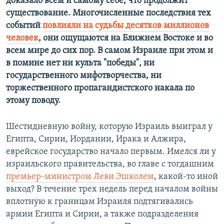
доказало всем и самому себе, что продолжит
существование. Многочисленные последствия тех
событий
повлияли на судьбы десятков миллионов
человек
, они ощущаются на Ближнем Востоке и во
всем мире до сих пор. В самом Израиле при этом и
в помине нет ни культа
"п
обеды
", ни
государственного мифотворчества, ни
торжественного пропагандистского накала по
этому поводу.
Шестидневную войну, которую Израиль выиграл у
Египта, Сирии, Иордании, Ирака и Алжира,
еврейское государство начало первым. Имелся ли у
израильского правительства, во главе с тогдашним
премьер-министром Леви Эшколем
, какой-то иной
выход? В течение трех недель перед началом войны
вплотную к границам Израиля подтягивались
армии Египта и Сирии, а также подразделения