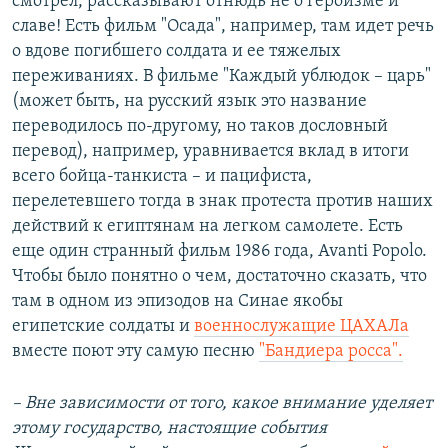
смотрел, рассказывают отнюдь не о героизме и
славе! Есть фильм "Осада", например, там идет речь
о вдове погибшего солдата и ее тяжелых
переживаниях. В фильме "Каждый ублюдок – царь"
(может быть, на русский язык это название
переводилось по-другому, но таков дословный
перевод), например, уравнивается вклад в итоги
всего бойца-танкиста – и пацифиста,
перелетевшего тогда в знак протеста против наших
действий к египтянам на легком самолете. Есть
еще один странный фильм 1986 года, Avanti Popolo.
Чтобы было понятно о чем, достаточно сказать, что
там в одном из эпизодов на Синае якобы
египетские солдаты и
военнослужащие ЦАХАЛа
вместе поют эту самую песню
"Бандиера росса".
– Вне зависимости от того, какое внимание уделяет
этому государство, настоящие события