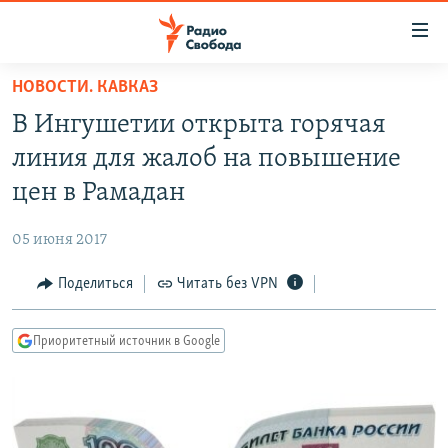
Ссылки
для
упрощенного
НОВОСТИ. КАВКАЗ
ПРОГРАММЫ
доступа
В Ингушетии открыта горячая
ПОДКАСТЫ
Вернуться
линия для жалоб на повышение
к
АВТОРСКИЕ ПРОЕКТЫ
цен в Рамадан
основному
ЦИТАТЫ СВОБОДЫ
содержанию
05 июня 2017
Вернутся
МНЕНИЯ
к
Поделиться
Читать без VPN
КУЛЬТУРА
главной
навигации
IDEL.РЕАЛИИ
Приоритетный источник в Google
Вернутся
КАВКАЗ.РЕАЛИИ
к
СЕВЕР.РЕАЛИИ
поиску
СИБИРЬ.РЕАЛИИ