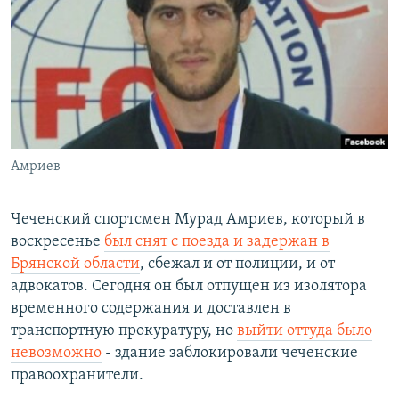
РАСПИСАНИЕ ВЕЩАНИЯ
ПОДПИШИТЕСЬ НА РАССЫЛКУ
СОЦИАЛЬНЫЕ СЕТИ
Амриев
Все сайты РСЕ/РС
Чеченский спортсмен Мурад Амриев, который в
воскресенье
был снят с поезда и задержан в
Брянской области
, сбежал и от полиции, и от
адвокатов. Сегодня он был отпущен из изолятора
временного содержания и доставлен в
транспортную прокуратуру, но
выйти оттуда было
невозможно
- здание заблокировали чеченские
правоохранители.