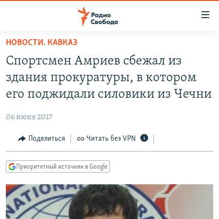
Ссылки
для
упрощенного
НОВОСТИ. КАВКАЗ
ПРОГРАММЫ
доступа
Спортсмен Амриев сбежал из
ПОДКАСТЫ
Вернуться
здания прокуратуры, в котором
к
АВТОРСКИЕ ПРОЕКТЫ
его поджидали силовики из Чечни
основному
ЦИТАТЫ СВОБОДЫ
содержанию
06 июня 2017
Вернутся
МНЕНИЯ
к
Поделиться
Читать без VPN
КУЛЬТУРА
главной
навигации
IDEL.РЕАЛИИ
Приоритетный источник в Google
Вернутся
КАВКАЗ.РЕАЛИИ
к
СЕВЕР.РЕАЛИИ
поиску
СИБИРЬ.РЕАЛИИ