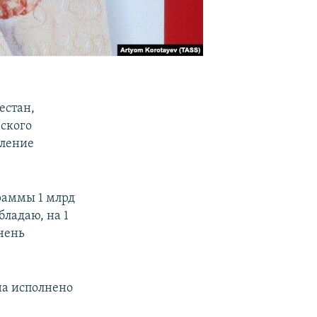
естан,
ского
еление
граммы 1 млрд
бладаю, на 1
чень
на исполнено