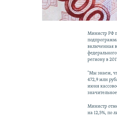
Министр РФ п
подпрограмма
включенная в
федерального
региону в 201
"Мы знаем, ч
472,9 млн руб
июня кассово
значительное 
Министр отме
на 12,5%, по 