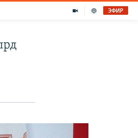
ЭФИР
лрд