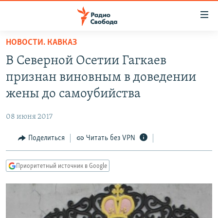
Ссылки
для
упрощенного
НОВОСТИ. КАВКАЗ
ПРОГРАММЫ
доступа
В Северной Осетии Гагкаев
ПОДКАСТЫ
Вернуться
признан виновным в доведении
к
АВТОРСКИЕ ПРОЕКТЫ
жены до самоубийства
основному
ЦИТАТЫ СВОБОДЫ
содержанию
08 июня 2017
Вернутся
МНЕНИЯ
к
Поделиться
Читать без VPN
КУЛЬТУРА
главной
навигации
IDEL.РЕАЛИИ
Приоритетный источник в Google
Вернутся
КАВКАЗ.РЕАЛИИ
к
СЕВЕР.РЕАЛИИ
поиску
СИБИРЬ.РЕАЛИИ