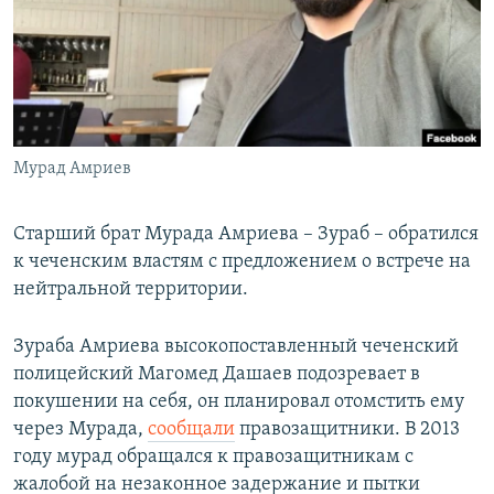
РАСПИСАНИЕ ВЕЩАНИЯ
ПОДПИШИТЕСЬ НА РАССЫЛКУ
СОЦИАЛЬНЫЕ СЕТИ
Мурад Амриев
Старший брат Мурада Амриева – Зураб – обратился
к чеченским властям с предложением о встрече на
Все сайты РСЕ/РС
нейтральной территории.
Зураба Амриева высокопоставленный чеченский
полицейский Магомед Дашаев подозревает в
покушении на себя, он планировал отомстить ему
через Мурада,
сообщали
правозащитники. В 2013
году мурад обращался к правозащитникам с
жалобой на незаконное задержание и пытки