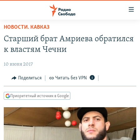
Ссылки
для
упрощенного
НОВОСТИ. КАВКАЗ
ПРОГРАММЫ
доступа
Старший брат Амриева обратился
ПОДКАСТЫ
Вернуться
к властям Чечни
к
АВТОРСКИЕ ПРОЕКТЫ
основному
10 июня 2017
ЦИТАТЫ СВОБОДЫ
содержанию
Вернутся
МНЕНИЯ
Поделиться
Читать без VPN
к
КУЛЬТУРА
главной
Приоритетный источник в Google
навигации
IDEL.РЕАЛИИ
Вернутся
КАВКАЗ.РЕАЛИИ
к
СЕВЕР.РЕАЛИИ
поиску
СИБИРЬ.РЕАЛИИ