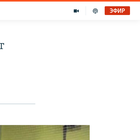
ЭФИР
т