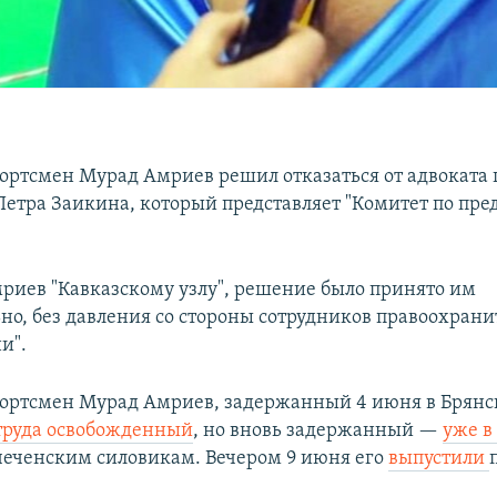
ортсмен Мурад Амриев решил отказаться от адвоката 
етра Заикина, который представляет "Комитет по пр
мриев "Кавказскому узлу", решение было принято им
ьно, без давления со стороны сотрудников правоохран
и".
ортсмен Мурад Амриев, задержанный 4 июня в Брянск
 труда освобожденный
, но вновь задержанный —
уже в
чеченским силовикам. Вечером 9 июня его
выпустили