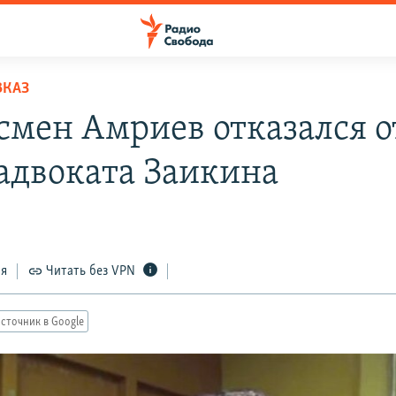
ВКАЗ
смен Амриев отказался о
 адвоката Заикина
ся
Читать без VPN
сточник в Google