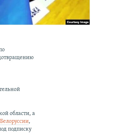
по
едотвращению
ительной
ой области, а
 Белоруссии
,
под подписку