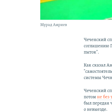
Мурад Амриев
Чеченский сп
соглашению П
пыток".
Как сказал А
"самостоятел
системы Чечн
Чеченский сп
потом
не без
был передан 
о невыезде.