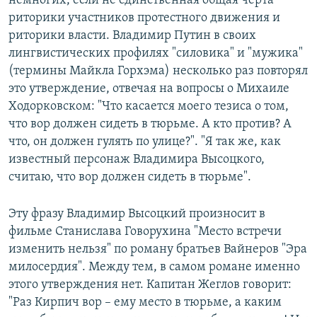
немногих, если не единственная общая черта
риторики участников протестного движения и
риторики власти. Владимир Путин в своих
лингвистических профилях "силовика" и "мужика"
(термины Майкла Горхэма) несколько раз повторял
это утверждение, отвечая на вопросы о Михаиле
Ходорковском: "Что касается моего тезиса о том,
что вор должен сидеть в тюрьме. А кто против? А
что, он должен гулять по улице?". "Я так же, как
известный персонаж Владимира Высоцкого,
считаю, что вор должен сидеть в тюрьме".
Эту фразу Владимир Высоцкий произносит в
фильме Станислава Говорухина "Место встречи
изменить нельзя" по роману братьев Вайнеров "Эра
милосердия". Между тем, в самом романе именно
этого утверждения нет. Капитан Жеглов говорит:
"Раз Кирпич вор – ему место в тюрьме, а каким