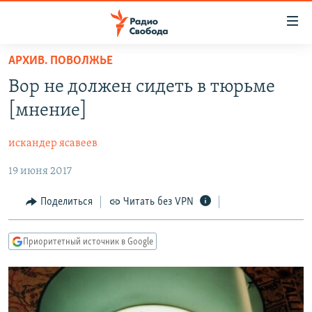
Ссылки
для
упрощенного
АРХИВ. ПОВОЛЖЬЕ
ПРОГРАММЫ
доступа
Вор не должен сидеть в тюрьме
ПОДКАСТЫ
Вернуться
[мнение]
к
АВТОРСКИЕ ПРОЕКТЫ
основному
искандер ясавеев
ЦИТАТЫ СВОБОДЫ
содержанию
Вернутся
19 июня 2017
МНЕНИЯ
к
КУЛЬТУРА
Поделиться
Читать без VPN
главной
навигации
IDEL.РЕАЛИИ
Вернутся
Приоритетный источник в Google
КАВКАЗ.РЕАЛИИ
к
СЕВЕР.РЕАЛИИ
поиску
СИБИРЬ.РЕАЛИИ