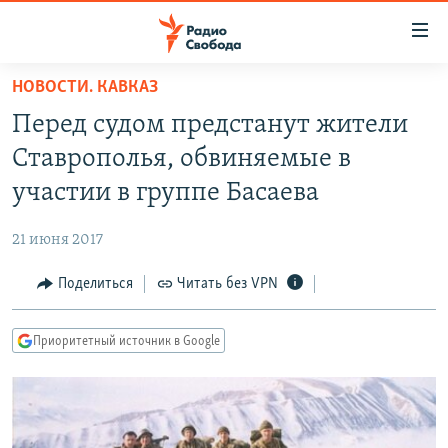
Ссылки
для
упрощенного
НОВОСТИ. КАВКАЗ
ПРОГРАММЫ
доступа
Перед судом предстанут жители
ПОДКАСТЫ
Вернуться
Ставрополья, обвиняемые в
к
АВТОРСКИЕ ПРОЕКТЫ
участии в группе Басаева
основному
ЦИТАТЫ СВОБОДЫ
содержанию
21 июня 2017
Вернутся
МНЕНИЯ
к
Поделиться
Читать без VPN
КУЛЬТУРА
главной
навигации
IDEL.РЕАЛИИ
Приоритетный источник в Google
Вернутся
КАВКАЗ.РЕАЛИИ
к
СЕВЕР.РЕАЛИИ
поиску
СИБИРЬ.РЕАЛИИ