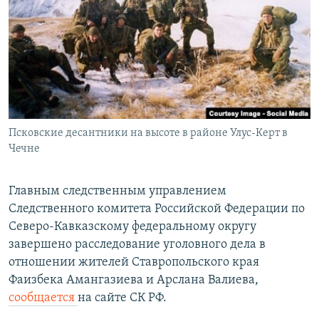
РАСПИСАНИЕ ВЕЩАНИЯ
ПОДПИШИТЕСЬ НА РАССЫЛКУ
СОЦИАЛЬНЫЕ СЕТИ
Псковские десантники на высоте в районе Улус-Керт в
Чечне
Все сайты РСЕ/РС
Главным следственным управлением
Следственного комитета Российской Федерации по
Северо-Кавказскому федеральному округу
завершено расследование уголовного дела в
отношении жителей Ставропольского края
Фаизбека Амангазиева и Арслана Валиева,
сообщается
на сайте СК РФ.