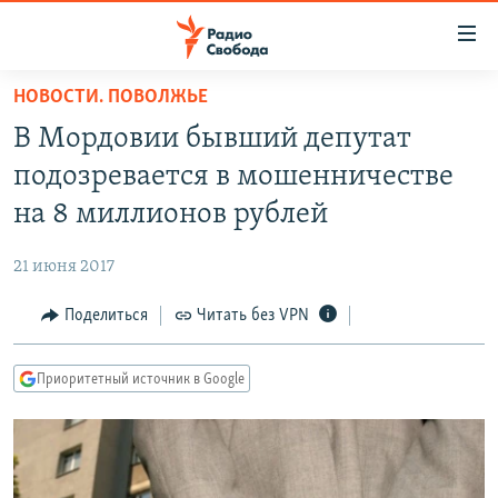
Ссылки
для
упрощенного
НОВОСТИ. ПОВОЛЖЬЕ
ПРОГРАММЫ
доступа
В Мордовии бывший депутат
ПОДКАСТЫ
Вернуться
подозревается в мошенничестве
к
АВТОРСКИЕ ПРОЕКТЫ
на 8 миллионов рублей
основному
ЦИТАТЫ СВОБОДЫ
содержанию
21 июня 2017
Вернутся
МНЕНИЯ
к
Поделиться
Читать без VPN
КУЛЬТУРА
главной
навигации
IDEL.РЕАЛИИ
Приоритетный источник в Google
Вернутся
КАВКАЗ.РЕАЛИИ
к
СЕВЕР.РЕАЛИИ
поиску
СИБИРЬ.РЕАЛИИ