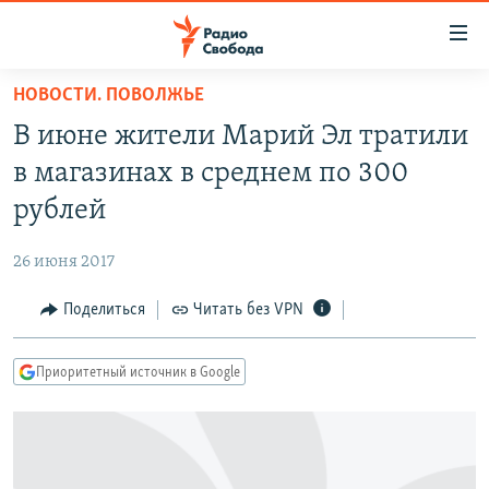
Ссылки
для
упрощенного
НОВОСТИ. ПОВОЛЖЬЕ
ПРОГРАММЫ
доступа
В июне жители Марий Эл тратили
ПОДКАСТЫ
Вернуться
в магазинах в среднем по 300
к
АВТОРСКИЕ ПРОЕКТЫ
рублей
основному
ЦИТАТЫ СВОБОДЫ
содержанию
26 июня 2017
Вернутся
МНЕНИЯ
к
Поделиться
Читать без VPN
КУЛЬТУРА
главной
навигации
IDEL.РЕАЛИИ
Приоритетный источник в Google
Вернутся
КАВКАЗ.РЕАЛИИ
к
СЕВЕР.РЕАЛИИ
поиску
СИБИРЬ.РЕАЛИИ