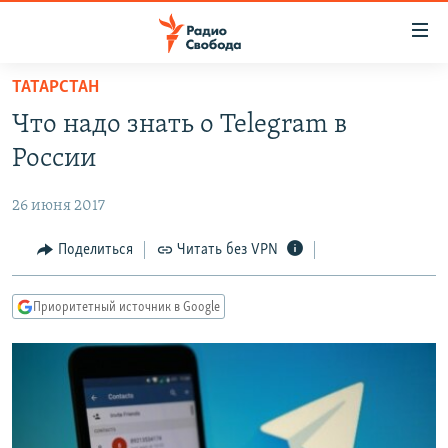
Ссылки
для
упрощенного
ТАТАРСТАН
ПРОГРАММЫ
доступа
Что надо знать о Telegram в
ПОДКАСТЫ
Вернуться
России
к
АВТОРСКИЕ ПРОЕКТЫ
основному
26 июня 2017
ЦИТАТЫ СВОБОДЫ
содержанию
Вернутся
МНЕНИЯ
Поделиться
Читать без VPN
к
КУЛЬТУРА
главной
Приоритетный источник в Google
навигации
IDEL.РЕАЛИИ
Вернутся
КАВКАЗ.РЕАЛИИ
к
СЕВЕР.РЕАЛИИ
поиску
СИБИРЬ.РЕАЛИИ