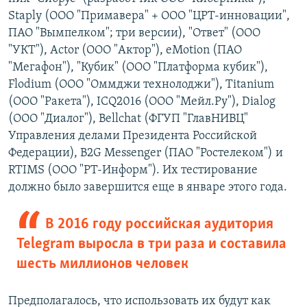
Staply (ООО "Примавера" + ООО "ЦРТ-инновации",
ПАО "Вымпелком"; три версии), "Ответ" (ООО
"УКТ"), Actor (ООО "Актор"), eMotion (ПАО
"Мегафон"), "Кубик" (ООО "Платформа кубик"),
Flodium (ООО "Оммджи технолоджи"), Titanium
(ООО "Ракета"), ICQ2016 (ООО "Мейл.Ру"), Dialog
(ООО "Диалог"), Bellchat (ФГУП "ГлавНИВЦ"
Управления делами Президента Российской
Федерации), B2G Messenger (ПАО "Ростелеком") и
RTIMS (ООО "РТ-Информ"). Их тестирование
должно было завершится еще в январе этого года.
В 2016 году российская аудитория
Telegram выросла в три раза и составила
шесть миллионов человек
Предполагалось, что использовать их будут как