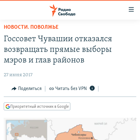
Ссылки
для
упрощенного
НОВОСТИ. ПОВОЛЖЬЕ
ПРОГРАММЫ
доступа
Госсовет Чувашии отказался
ПОДКАСТЫ
Вернуться
возвращать прямые выборы
к
АВТОРСКИЕ ПРОЕКТЫ
мэров и глав районов
основному
ЦИТАТЫ СВОБОДЫ
содержанию
27 июня 2017
Вернутся
МНЕНИЯ
к
Поделиться
Читать без VPN
КУЛЬТУРА
главной
навигации
IDEL.РЕАЛИИ
Приоритетный источник в Google
Вернутся
КАВКАЗ.РЕАЛИИ
к
СЕВЕР.РЕАЛИИ
поиску
СИБИРЬ.РЕАЛИИ