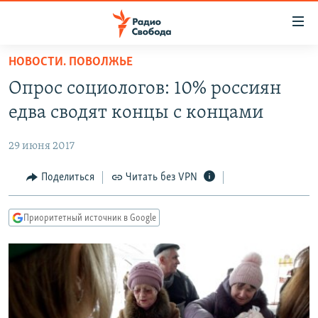
Ссылки
для
упрощенного
НОВОСТИ. ПОВОЛЖЬЕ
ПРОГРАММЫ
доступа
Опрос социологов: 10% россиян
ПОДКАСТЫ
Вернуться
едва сводят концы с концами
к
АВТОРСКИЕ ПРОЕКТЫ
основному
29 июня 2017
ЦИТАТЫ СВОБОДЫ
содержанию
Вернутся
МНЕНИЯ
Поделиться
Читать без VPN
к
КУЛЬТУРА
главной
Приоритетный источник в Google
навигации
IDEL.РЕАЛИИ
Вернутся
КАВКАЗ.РЕАЛИИ
к
СЕВЕР.РЕАЛИИ
поиску
СИБИРЬ.РЕАЛИИ