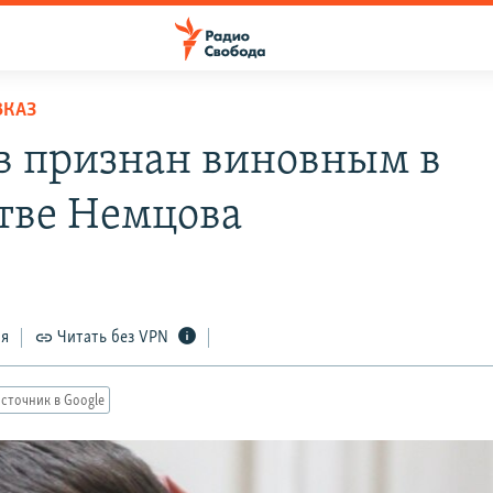
ВКАЗ
в признан виновным в
тве Немцова
ся
Читать без VPN
сточник в Google