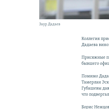
Заур Дадаев
Коллегия при
Дадаева вино
Присяжные по
бывшего офиц
Помимо Дадае
Тамерлан Эске
Губашевы дава
что подверга
Борис Немцов 