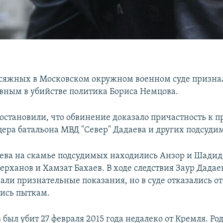
сяжных в Московском окружном военном суде призна
вным в убийстве политика Бориса Немцова.
становили, что обвинение доказало причастность к 
ера батальона МВД "Север" Дадаева и других подсуди
ва на скамье подсудимых находились Анзор и Шадид
рханов и Хамзат Бахаев. В ходе следствия Заур Дадае
ли признательные показания, но в суде отказались от
лись пыткам.
был убит 27 февраля 2015 года недалеко от Кремля. Ро