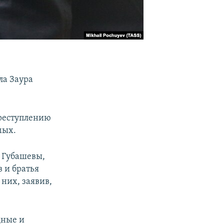
ла Заура
преступлению
мых.
 Губашевы,
в и братья
 них, заявив,
дные и