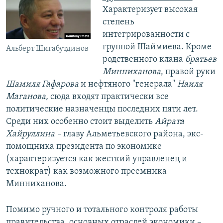
Характеризует высокая
степень
интегрированности с
группой Шаймиева. Кроме
Альберт Шигабутдинов
родственного клана
братьев
Минниханова
, правой руки
Шамиля Гафарова
и нефтяного "генерала"
Наиля
Маганова,
сюда входят практически все
политические назначенцы последних пяти лет.
Среди них особенно стоит выделить
Айрата
Хайруллина –
главу Альметьевского района, экс-
помощника президента по экономике
(характеризуется как жесткий управленец и
технократ) как возможного преемника
Минниханова.
Помимо ручного и тотального контроля работы
правительства, основных отраслей экономики –