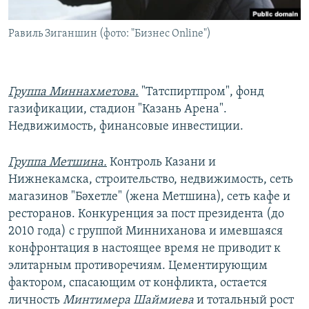
Равиль Зиганшин (фото: "Бизнес Online")
Группа Миннахметова.
"Татспиртпром", фонд
газификации, стадион "Казань Арена".
Недвижимость, финансовые инвестиции.
Группа Метшина.
Контроль Казани и
Нижнекамска, строительство, недвижимость, сеть
магазинов "Бәхетле" (жена Метшина), сеть кафе и
ресторанов. Конкуренция за пост президента (до
2010 года) с группой Минниханова и имевшаяся
конфронтация в настоящее время не приводит к
элитарным противоречиям. Цементирующим
фактором, спасающим от конфликта, остается
личность
Минтимера Шаймиева
и тотальный рост