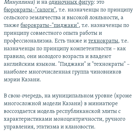
Минуллина
) и на
одиночных фигур
: это
бюрократы–"сапоги"
, т.е. назначенцы по принципу
сельского землячества и высокой лояльности, а
также
бюрократы–"пиджаки"
, т.е. назначенцы по
принципу совместного опыта работы и
профессионализма. Есть также и
технократы
, т.е.
назначенцы по принципу компетентности – как
правило, они молодого возраста и владеют
английским языком. "Пиджаки" и "технократы" –
наиболее многочисленная группа чиновников
мэрии Казани.
В свою очередь, на муниципальном уровне (кроме
многосложной модели Казани) в миниатюре
воссоздается модель республиканской элиты с
характеристиками моноцентричности, ручного
управления, этатизма и клановости.