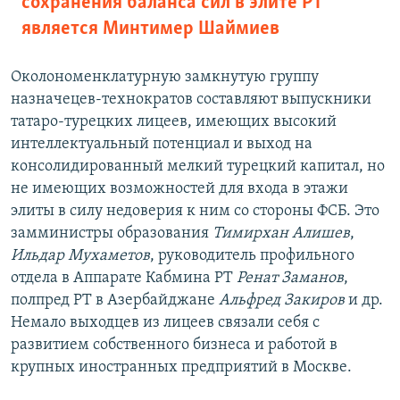
сохранения баланса сил в элите РТ
является Минтимер Шаймиев​
Околономенклатурную замкнутую группу
назначецев-технократов составляют выпускники
татаро-турецких лицеев, имеющих высокий
интеллектуальный потенциал и выход на
консолидированный мелкий турецкий капитал, но
не имеющих возможностей для входа в этажи
элиты в силу недоверия к ним со стороны ФСБ. Это
замминистры образования
Тимирхан Алишев
,
Ильдар Мухаметов
, руководитель профильного
отдела в Аппарате Кабмина РТ
Ренат Заманов
,
полпред РТ в Азербайджане
Альфред Закиров
и др.
Немало выходцев из лицеев связали себя с
развитием собственного бизнеса и работой в
крупных иностранных предприятий в Москве.