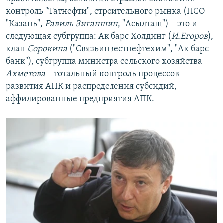
контроль "Татнефти", строительного рынка (ПСО
"Казань",
Равиль Зиганшин
, "Асылташ") – это и
следующая субгруппа: Ак барс Холдинг (
И.Егоров
),
клан
Сорокина
("Связьинвестнефтехим", "Ак барс
банк"), субгруппа министра сельского хозяйства
Ахметова
– тотальный контроль процессов
развития АПК и распределения субсидий,
аффилированные предприятия АПК.