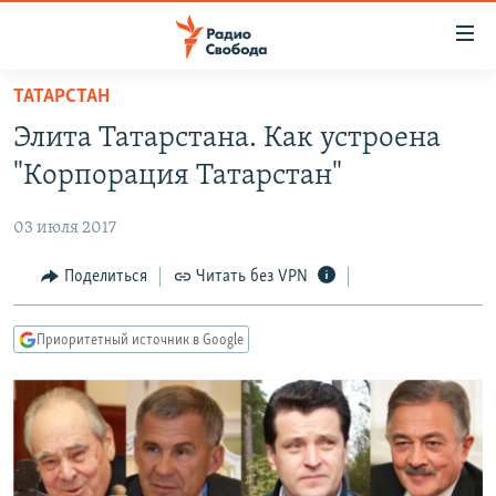
Ссылки
для
упрощенного
ТАТАРСТАН
ПРОГРАММЫ
доступа
Элита Татарстана. Как устроена
ПОДКАСТЫ
Вернуться
"Корпорация Татарстан"
к
АВТОРСКИЕ ПРОЕКТЫ
основному
03 июля 2017
ЦИТАТЫ СВОБОДЫ
содержанию
Вернутся
МНЕНИЯ
Поделиться
Читать без VPN
к
КУЛЬТУРА
главной
Приоритетный источник в Google
навигации
IDEL.РЕАЛИИ
Вернутся
КАВКАЗ.РЕАЛИИ
к
СЕВЕР.РЕАЛИИ
поиску
СИБИРЬ.РЕАЛИИ