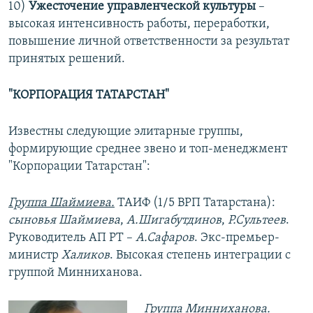
10)
Ужесточение управленческой культуры
–
высокая интенсивность работы, переработки,
повышение личной ответственности за результат
принятых решений.
"КОРПОРАЦИЯ ТАТАРСТАН"
Известны следующие элитарные группы,
формирующие среднее звено и топ-менеджмент
"Корпорации Татарстан":
Группа Шаймиева.
ТАИФ (1/5 ВРП Татарстана):
сыновья Шаймиева
,
А.Шигабутдинов
,
Р.Сультеев
.
Руководитель АП РТ –
А.Сафаров
. Экс-премьер-
министр
Халиков
. Высокая степень интеграции с
группой Минниханова.
Группа Минниханова.