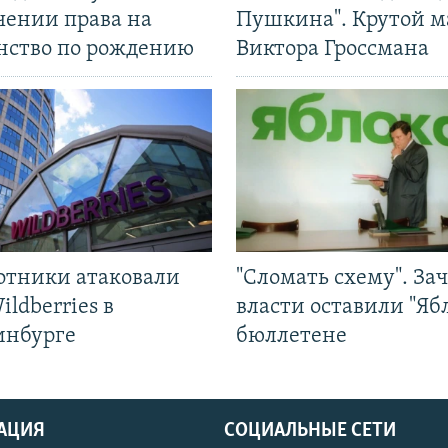
чении права на
Пушкина". Крутой 
нство по рождению
Виктора Гроссмана
отники атаковали
"Сломать схему". За
ildberries в
власти оставили "Ябл
инбурге
бюллетене
АЦИЯ
СОЦИАЛЬНЫЕ СЕТИ