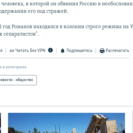
 человека, в которой он обвинил Россию в необоснова
одержании его под стражей.
12 год Романов находился в колонии строго режима на 
х сепаратистов".
ся
Читать без VPN
Подпишитесь
Распечатать
е в категориях
овости - общество