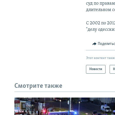
суд по правам
длительном с
С 2002 по 20
"делу одесски
Поделить
Этот контент такж
Новости
Н
Смотрите также