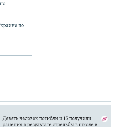
нно
Украине по