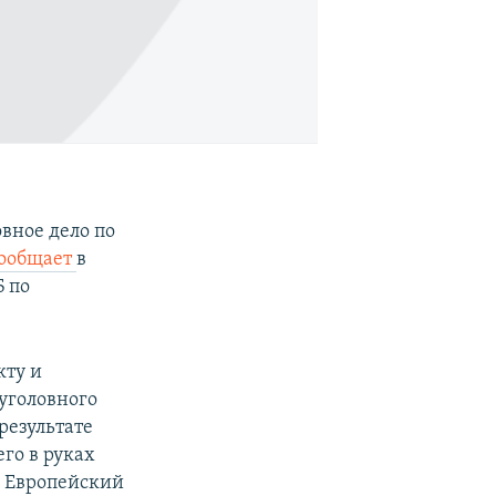
вное дело по
ообщает
в
Б по
кту и
 уголовного
 результате
го в руках
в Европейский