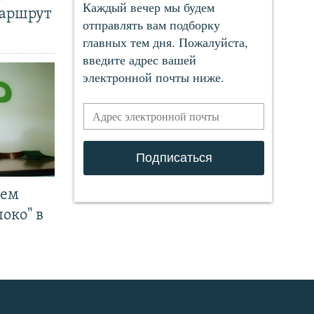
маршрут
чем
око" в