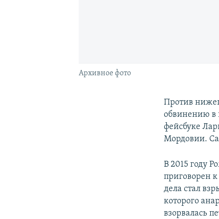
Архивное фото
Против нижег
обвинению в 
фейсбуке Лари
Мордовии. Са
В 2015 году 
приговорен к
дела стал взр
которого анар
взорвалась пе