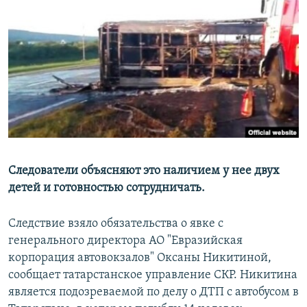
РАСПИСАНИЕ ВЕЩАНИЯ
ПОДПИШИТЕСЬ НА РАССЫЛКУ
СОЦИАЛЬНЫЕ СЕТИ
Все сайты РСЕ/РС
Следователи объясняют это наличием у нее двух
детей и готовностью сотрудничать.
Следствие взяло обязательства о явке с
генерального директора АО "Евразийская
корпорация автовокзалов" Оксаны Никитиной,
сообщает татарстанское управление СКР. Никитина
является подозреваемой по делу о ДТП с автобусом в