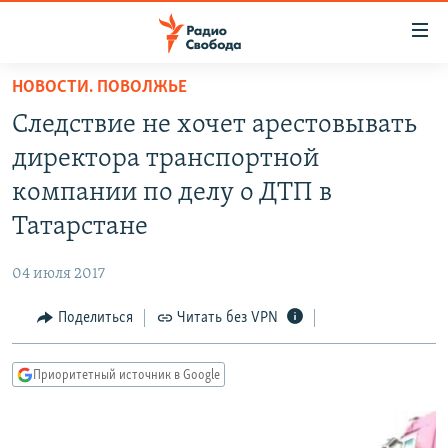
Ссылки
для
упрощенного
НОВОСТИ. ПОВОЛЖЬЕ
ПРОГРАММЫ
доступа
Следствие не хочет арестовывать
ПОДКАСТЫ
Вернуться
директора транспортной
к
АВТОРСКИЕ ПРОЕКТЫ
компании по делу о ДТП в
основному
ЦИТАТЫ СВОБОДЫ
содержанию
Татарстане
Вернутся
МНЕНИЯ
к
04 июля 2017
КУЛЬТУРА
главной
Поделиться
Читать без VPN
навигации
IDEL.РЕАЛИИ
Вернутся
КАВКАЗ.РЕАЛИИ
к
Приоритетный источник в Google
СЕВЕР.РЕАЛИИ
поиску
СИБИРЬ.РЕАЛИИ