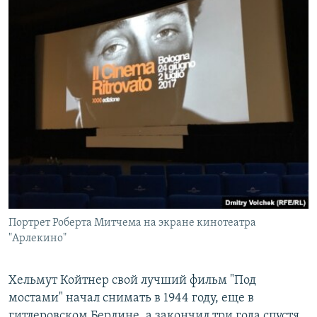
Портрет Роберта Митчема на экране кинотеатра
"Арлекино"
Хельмут Койтнер свой лучший фильм "Под
мостами" начал снимать в 1944 году, еще в
гитлеровском Берлине, а закончил три года спустя.