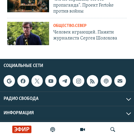
пропаганда". Проект Fertoke
против войны
ОБЩЕСТВО.СЕВЕР
Человек играющий. Памяти
журналиста Сергея Шолохова
СОЦИАЛЬНЫЕ СЕТИ
РАДИО СВОБОДА
ИНФОРМАЦИЯ
ЭФИР
Радио Свобода © 2026 RFE/RL, Inc. | Все права защищены.