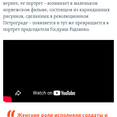
вернее, ее портрет – возникает в маленьком
норвежском фильме, состоящем из карандашных
рисунков, сделанных в революционном
Петрограде – появляется и тут же превращается в
портрет председателя Госдумы Родзянко.
Женские роли исполняли солдаты и