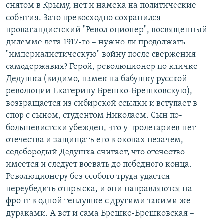
снятом в Крыму, нет и намека на политические
события. Зато превосходно сохранился
пропагандистский "Революционер", посвященный
дилемме лета 1917-го – нужно ли продолжать
"империалистическую" войну после свержения
самодержавия? Герой, революционер по кличке
Дедушка (видимо, намек на бабушку русской
революции Екатерину Брешко-Брешковскую),
возвращается из сибирской ссылки и вступает в
спор с сыном, студентом Николаем. Сын по-
большевистски убежден, что у пролетариев нет
отечества и защищать его в окопах незачем,
седобородый Дедушка считает, что отечество
имеется и следует воевать до победного конца.
Революционеру без особого труда удается
переубедить отпрыска, и они направляются на
фронт в одной теплушке с другими такими же
дураками. А вот и сама Брешко-Брешковская –