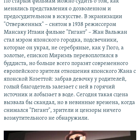
По старым фильмам можно судить о том, как
менялись представления о дозволенном и
предосудительном в искусстве. В экранизации
"Отверженных" – снятом в 1938 режиссером
Мансаку Итами фильме "Гигант" – Жан Вальжан
стал мэром японского городка, подсвечники,
которые он украл, не серебряные, как у Гюго, а
золотые, епископ Мириэль перевоплотился в
буддиста, но больше всего поразят современного
европейского зрителя отношения японского Жана с
японской Козеттой: забрав девочку у родителей,
голый благодетель залезает с ней в горячий
источник и лобызает в воде. Сегодня такая сцена
вызвала бы скандал, но в невинные времена, когда
снимался "Гигант", зрители и цензоры ничего
возмутительного не обнаружили.