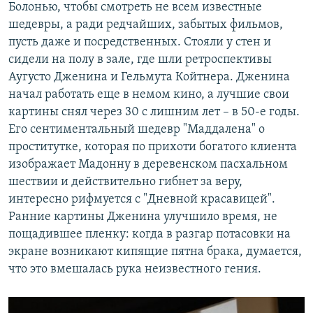
Болонью, чтобы смотреть не всем известные
шедевры, а ради редчайших, забытых фильмов,
пусть даже и посредственных. Стояли у стен и
сидели на полу в зале, где шли ретроспективы
Аугусто Дженина и Гельмута Койтнера. Дженина
начал работать еще в немом кино, а лучшие свои
картины снял через 30 с лишним лет – в 50-е годы.
Его сентиментальный шедевр "Маддалена" о
проститутке, которая по прихоти богатого клиента
изображает Мадонну в деревенском пасхальном
шествии и действительно гибнет за веру,
интересно рифмуется с "Дневной красавицей".
Ранние картины Дженина улучшило время, не
пощадившее пленку: когда в разгар потасовки на
экране возникают кипящие пятна брака, думается,
что это вмешалась рука неизвестного гения.