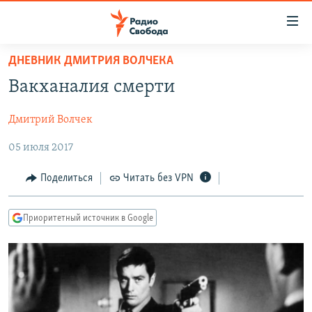
Ссылки
для
упрощенного
ДНЕВНИК ДМИТРИЯ ВОЛЧЕКА
ПРОГРАММЫ
доступа
Вакханалия смерти
ПОДКАСТЫ
Вернуться
к
Дмитрий Волчек
АВТОРСКИЕ ПРОЕКТЫ
основному
05 июля 2017
ЦИТАТЫ СВОБОДЫ
содержанию
Вернутся
МНЕНИЯ
Поделиться
Читать без VPN
к
КУЛЬТУРА
главной
Приоритетный источник в Google
навигации
IDEL.РЕАЛИИ
Вернутся
КАВКАЗ.РЕАЛИИ
к
СЕВЕР.РЕАЛИИ
поиску
СИБИРЬ.РЕАЛИИ