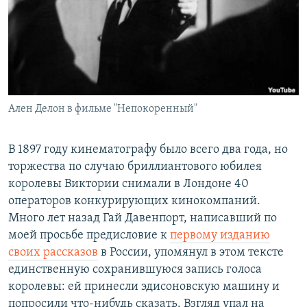
РАСПИСАНИЕ ВЕЩАНИЯ
ПОДПИШИТЕСЬ НА РАССЫЛКУ
СОЦИАЛЬНЫЕ СЕТИ
Ален Делон в фильме "Непокоренный"
В 1897 году кинематографу было всего два года, но
торжества по случаю бриллиантового юбилея
Все сайты РСЕ/РС
королевы Виктории снимали в Лондоне 40
операторов конкурирующих кинокомпаний.
Много лет назад Гай Давенпорт, написавший по
моей просьбе предисловие к
первому изданию
своих рассказов
в России, упомянул в этом тексте
единственную сохранившуюся запись голоса
королевы: ей принесли эдисоновскую машину и
попросили что-нибудь сказать. Взгляд упал на