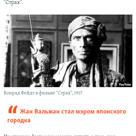
"Страх".
Конрад Фейдт в фильме "Страх", 1917
Жан Вальжан стал мэром японского
городка