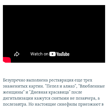
Безупречно выполнена реставрация еще трех
знаменитых картин. "Пепел и алмаз", "Влюбленные
женщины" и "Дневная красавица" после
дигитализации кажутся снятыми не позавчера, а
послезавтра. Но настоящие синефилы приезжают в