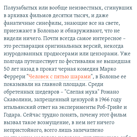
Полузабытых или вообще неизвестных, сгинувших
в архивах фильмов десятки тысяч, и даже
фанатичные синефилы, знающие все на свете,
приезжают в Болонью и обнаруживают, что не
видели ничего. Почти всегда самое интересное –
это реставрация оригинальных версий, некогда
изуродованных продюсерами или цензорами. Уже
полгода путешествует по фестивалям не вышедшая
50 лет назад в прокат черная комедия Марко
Феррери "
Человек с пятью шарами
", в Болонье ее
показывали на главной площади. Среди
обретенных шедевров – "Слепая муха" Романо
Скаволини, запрещенный цензурой в 1966 году
итальянский ответ на эксперименты Роб-Грийе и
Годара. Сейчас трудно понять, почему этот фильм
вызвал такое возмущение, в нем нет ничего
непристойного, всего лишь запечатлено