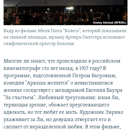
Кадр из фильма Абеля Ганса "Колесо", который показывали
на главной площади, музыку Артюра Онеггера исполняет
симфонический оркестр Болоньи
Многие ли знают, что происходило в российском
кинематографе сто лет назад, в 1917 году? В
программе, подготовленной Петром Багровым,
комедия "Аркаша женится" о невыспавшемся
женихе соседствует с мелодрамой Евгения Бауэра
"За счастьем". Любовный треугольник: юная Ли,
теряющая зрение, обожает преуспевающего
адвоката, но тот любит ее мать. Художник Энрико
ухаживает за Ли, но девушка отвергает его и
слепнет от неразделенной любви. В этом фильме,