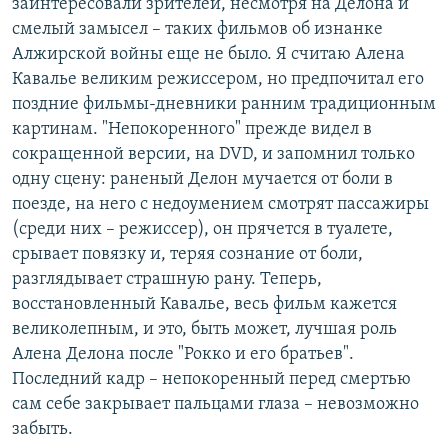
заинтересовали зрителей, несмотря на Делона и
смелый замысел – таких фильмов об изнанке
Алжирской войны еще не было. Я считаю Алена
Кавалье великим режиссером, но предпочитал его
поздние фильмы-дневники ранним традиционным
картинам. "Непокоренного" прежде видел в
сокращенной версии, на DVD, и запомнил только
одну сцену: раненый Делон мучается от боли в
поезде, на него с недоумением смотрят пассажиры
(среди них – режиссер), он прячется в туалете,
срывает повязку и, теряя сознание от боли,
разглядывает страшную рану. Теперь,
восстановленный Кавалье, весь фильм кажется
великолепным, и это, быть может, лучшая роль
Алена Делона после "Рокко и его братьев".
Последний кадр – непокоренный перед смертью
сам себе закрывает пальцами глаза – невозможно
забыть.