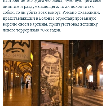
настроение молодого человека, чувствующего себя
лишним и раздумывающего: то ли покончить с
собой, то ли убить всех вокруг. Романо Скаволини,
представлявший в Болонье отреставрированную
версию своей картины, предчувствовал вспышку
левого терроризма 70-х годов.