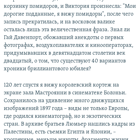
корзинку помидоров, и Виктория произнесла: "Мои
дорогие подданные, я вижу помидоры", после чего
запись прекратилась, и на восковом валике
осталась лишь эта величественная фраза. Знал ли
Гай Давенпорт, обожавший анекдоты о первых
фотографах, воздухоплавателях и кинооператорах,
придумывавших в девятнадцатом столетии век
двадцатый, о том, что существуют 40 вариантов
хроники бриллиантового юбилея?
120 лет спустя я вижу королевский кортеж на
экране зала Мастроянни в синематеке Болоньи.
Сохранилось на удивление много движущихся
изображений 1897 года – виды не только Европы,
где родился кинематограф, но и экзотических
стран. В архиве братьев Люмьер нашлись кадры из
Палестины, есть съемки Египта и Японии, –
крошечные, меньше минуты, фрагменты жизни