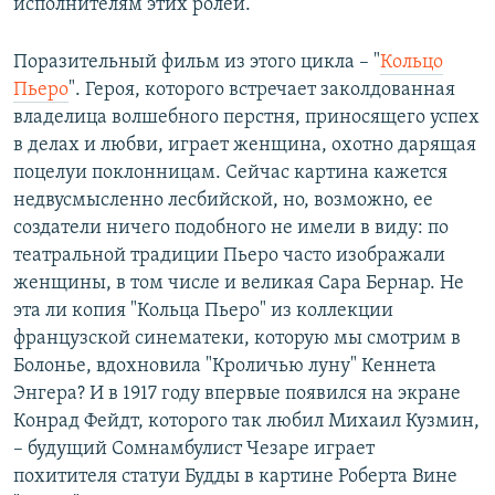
исполнителям этих ролей.
Поразительный фильм из этого цикла – "
Кольцо
Пьеро
". Героя, которого встречает заколдованная
владелица волшебного перстня, приносящего успех
в делах и любви, играет женщина, охотно дарящая
поцелуи поклонницам. Сейчас картина кажется
недвусмысленно лесбийской, но, возможно, ее
создатели ничего подобного не имели в виду: по
театральной традиции Пьеро часто изображали
женщины, в том числе и великая Сара Бернар. Не
эта ли копия "Кольца Пьеро" из коллекции
французской синематеки, которую мы смотрим в
Болонье, вдохновила "Кроличью луну" Кеннета
Энгера? И в 1917 году впервые появился на экране
Конрад Фейдт, которого так любил Михаил Кузмин,
– будущий Сомнамбулист Чезаре играет
похитителя статуи Будды в картине Роберта Вине