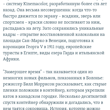
– систему Kinemacolor, разработанную более ста лет
назад. Она весьма несовершенна: когда что-то
быстро движется по экрану – всадник, зверь или
спортсмен – краски словно не поспевают за ним,
распадаясь на лету. Зато сохранились уникальные
кадры – открытие восстановленной колокольни на
площади Сан-Марко в Венеции, подготовка к
коронации Георга V в 1911 году, европейские
туристы в Египте, виды озера Гарда и итальянской
Африки.
"Замерзшее время" – так называется один из
немногих новых фильмов, показанных в Болонье:
режиссер Билл Моррисон рассказывает, как старые
пленки положили в контейнер, которым укрепили
каток в канадском городке. Несколько десятилетий
спустя контейнер обнаружили и догадались, что в
нем таятся сокровища. История, которую можно