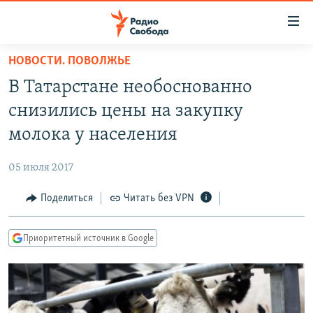
Ссылки
для
упрощенного
НОВОСТИ. ПОВОЛЖЬЕ
ПРОГРАММЫ
доступа
В Татарстане необоснованно
ПОДКАСТЫ
Вернуться
снизились цены на закупку
к
АВТОРСКИЕ ПРОЕКТЫ
молока у населения
основному
ЦИТАТЫ СВОБОДЫ
содержанию
05 июля 2017
Вернутся
МНЕНИЯ
к
Поделиться
Читать без VPN
КУЛЬТУРА
главной
навигации
IDEL.РЕАЛИИ
Приоритетный источник в Google
Вернутся
КАВКАЗ.РЕАЛИИ
к
СЕВЕР.РЕАЛИИ
поиску
СИБИРЬ.РЕАЛИИ