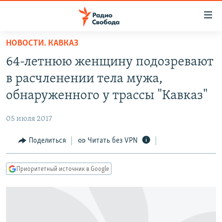
Ссылки
для
упрощенного
НОВОСТИ. КАВКАЗ
ПРОГРАММЫ
доступа
64-летнюю женщину подозревают
ПОДКАСТЫ
Вернуться
в расчленении тела мужа,
к
АВТОРСКИЕ ПРОЕКТЫ
обнаруженного у трассы "Кавказ"
основному
ЦИТАТЫ СВОБОДЫ
содержанию
05 июля 2017
Вернутся
МНЕНИЯ
к
Поделиться
Читать без VPN
КУЛЬТУРА
главной
навигации
IDEL.РЕАЛИИ
Приоритетный источник в Google
Вернутся
КАВКАЗ.РЕАЛИИ
к
СЕВЕР.РЕАЛИИ
поиску
СИБИРЬ.РЕАЛИИ