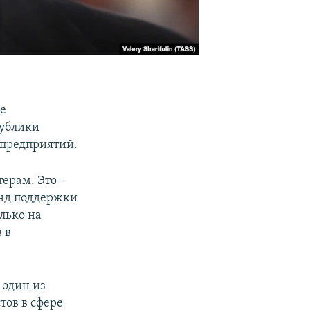
де
публики
 предприятий.
ерам. Это -
онд поддержки
лько на
 в
 один из
тов в сфере