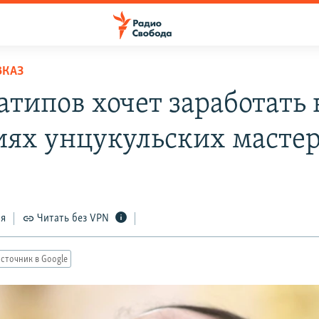
ВКАЗ
атипов хочет заработать 
иях унцукульских масте
ся
Читать без VPN
сточник в Google