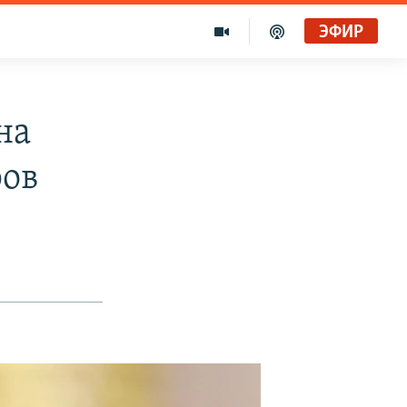
ЭФИР
на
ров