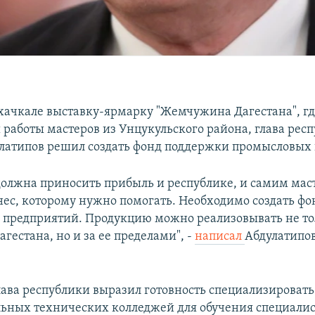
хачкале выставку-ярмарку "Жемчужина Дагестана", г
 работы мастеров из Унцукульского района, глава рес
латипов решил создать фонд поддержки промысловых
 должна приносить прибыль и республике, и самим маст
ес, которому нужно помогать. Необходимо создать ф
предприятий. Продукцию можно реализовывать не то
гестана, но и за ее пределами", -
написал
Абдулатипов
глава республики выразил готовность специализировать
ьных технических колледжей для обучения специалис