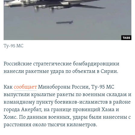
РАСПИСАНИЕ ВЕЩАНИЯ
ПОДПИШИТЕСЬ НА РАССЫЛКУ
СОЦИАЛЬНЫЕ СЕТИ
Ту-95 МС
Российские стратегические бомбардировщики
нанесли ракетные удара по объектам в Сирии.
Все сайты РСЕ/РС
Как
сообщает
Минобороны России, Ту-95 МС
выпустили крылатые ракеты по военным складам и
командному пункту боевиков-исламистов в районе
города Акербат, на границе провинций Хама и
Хомс. По данным военных, удары были нанесены с
расстояния около тысячи километров.