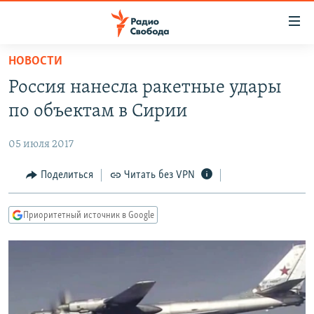
Ссылки
для
упрощенного
НОВОСТИ
ПРОГРАММЫ
доступа
Россия нанесла ракетные удары
ПОДКАСТЫ
Вернуться
по объектам в Сирии
к
АВТОРСКИЕ ПРОЕКТЫ
основному
05 июля 2017
ЦИТАТЫ СВОБОДЫ
содержанию
Вернутся
МНЕНИЯ
Поделиться
Читать без VPN
к
КУЛЬТУРА
главной
Приоритетный источник в Google
навигации
IDEL.РЕАЛИИ
Вернутся
КАВКАЗ.РЕАЛИИ
к
СЕВЕР.РЕАЛИИ
поиску
СИБИРЬ.РЕАЛИИ