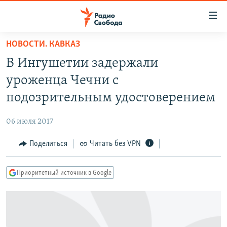
Ссылки
для
упрощенного
НОВОСТИ. КАВКАЗ
ПРОГРАММЫ
доступа
В Ингушетии задержали
ПОДКАСТЫ
Вернуться
уроженца Чечни с
к
АВТОРСКИЕ ПРОЕКТЫ
подозрительным удостоверением
основному
ЦИТАТЫ СВОБОДЫ
содержанию
06 июля 2017
Вернутся
МНЕНИЯ
к
Поделиться
Читать без VPN
КУЛЬТУРА
главной
навигации
IDEL.РЕАЛИИ
Приоритетный источник в Google
Вернутся
КАВКАЗ.РЕАЛИИ
к
СЕВЕР.РЕАЛИИ
поиску
СИБИРЬ.РЕАЛИИ