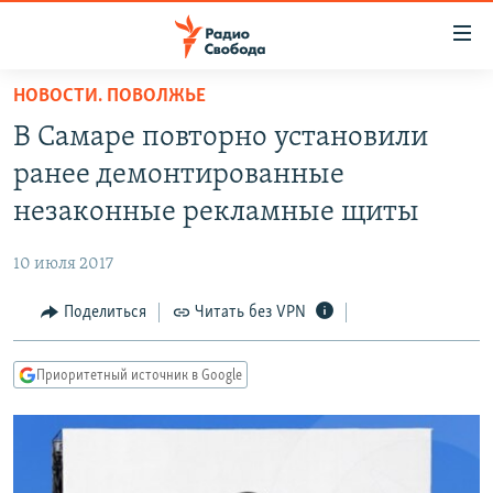
Ссылки
для
упрощенного
НОВОСТИ. ПОВОЛЖЬЕ
ПРОГРАММЫ
доступа
В Самаре повторно установили
ПОДКАСТЫ
Вернуться
ранее демонтированные
к
АВТОРСКИЕ ПРОЕКТЫ
незаконные рекламные щиты
основному
ЦИТАТЫ СВОБОДЫ
содержанию
10 июля 2017
Вернутся
МНЕНИЯ
к
Поделиться
Читать без VPN
КУЛЬТУРА
главной
навигации
IDEL.РЕАЛИИ
Приоритетный источник в Google
Вернутся
КАВКАЗ.РЕАЛИИ
к
СЕВЕР.РЕАЛИИ
поиску
СИБИРЬ.РЕАЛИИ