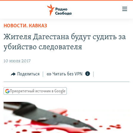
Ссылки
для
упрощенного
НОВОСТИ. КАВКАЗ
ПРОГРАММЫ
доступа
Жителя Дагестана будут судить за
ПОДКАСТЫ
Вернуться
убийство следователя
к
АВТОРСКИЕ ПРОЕКТЫ
основному
10 июля 2017
ЦИТАТЫ СВОБОДЫ
содержанию
Вернутся
МНЕНИЯ
Поделиться
Читать без VPN
к
КУЛЬТУРА
главной
Приоритетный источник в Google
навигации
IDEL.РЕАЛИИ
Вернутся
КАВКАЗ.РЕАЛИИ
к
СЕВЕР.РЕАЛИИ
поиску
СИБИРЬ.РЕАЛИИ