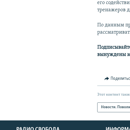
его содейств
тренажеров д
По данным пр
рассматриват
Подписывайте
вынуждены мо
Поделить
Этот контент такж
Новости. Повол
РАДИО СВОБОДА
ИНФОРМ