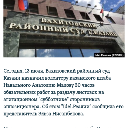
РАСПИСАНИЕ ВЕЩАНИЯ
ПОДПИШИТЕСЬ НА РАССЫЛКУ
СОЦИАЛЬНЫЕ СЕТИ
Все сайты РСЕ/РС
Сегодня, 13 июля, Вахитовский районный суд
Казани назначил волонтеру казанского штаба
Навального Анатолию Малову 30 часов
обязательных работ за раздачу листовок на
агитационном "субботнике" сторонников
оппозиционера. Об этом "Idel.Реалии" сообщила его
представитель Эльза Нисанбекова.