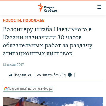
Ссылки
для
упрощенного
НОВОСТИ. ПОВОЛЖЬЕ
ПРОГРАММЫ
доступа
Волонтеру штаба Навального в
ПОДКАСТЫ
Вернуться
Казани назначили 30 часов
к
АВТОРСКИЕ ПРОЕКТЫ
обязательных работ за раздачу
основному
ЦИТАТЫ СВОБОДЫ
содержанию
агитационных листовок
Вернутся
МНЕНИЯ
к
13 июля 2017
КУЛЬТУРА
главной
Поделиться
Читать без VPN
навигации
IDEL.РЕАЛИИ
Вернутся
КАВКАЗ.РЕАЛИИ
к
Приоритетный источник в Google
СЕВЕР.РЕАЛИИ
поиску
СИБИРЬ.РЕАЛИИ